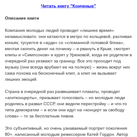
Читать книгу "Конченые"
Описание книги
Компания молодых людей проводит «лишнее время»
незамысловато: они катаются в метро по кольцевой, распивая
коньяк; тусуются в «ауди» со «сломанной головкой блока»,
мечтая скопить денег на починку – и рвануть в Крым; смотрят
клипы и «Симпсонов» и курят у Урюковой, когда ее родители в
очередной раз уезжают за границу. Все это проходит под
музыку (они всегда врубают ее на полную) – жизнь вокруг них
сама похожа на бесконечный клип, а клип не вызывает
лишних эмоций.
Страна в очередной раз развешивает плакаты, проводит
«агитконцерты», призывает голосовать – но молодые люди
родились в развал СССР, они видели перестройку – и что-то
типа демократии – и если они идут на «концерт за свободу
слова» – то за бесплатным пивом.
Это субъективный, но очень узнаваемый портрет поколения
80+, написанный молодым режиссером Катей Гордон. Автор