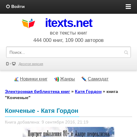
Войти
itexts.net
все тексты книг
444 000 книг, 109 000 авторов
Десктоп версия
Новинки книг
Жанры
Самиздат
Электронная библиотека книг
»
Катя Гордон
» книга
"Конченые"
Конченые - Катя Гордон
Книга добавлена: 9 сентября 2016, 21:19