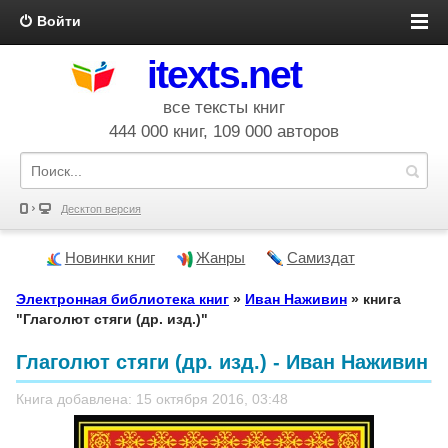
Войти
itexts.net
все тексты книг
444 000 книг, 109 000 авторов
Десктоп версия
Новинки книг
Жанры
Самиздат
Электронная библиотека книг
»
Иван Наживин
» книга
"Глаголют стяги (др. изд.)"
Глаголют стяги (др. изд.) - Иван Наживин
Книга добавлена: 15 октября 2016, 03:48