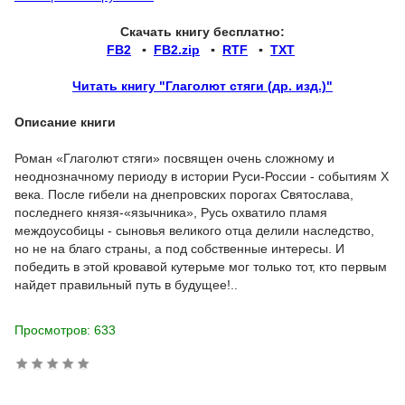
Скачать книгу бесплатно:
FB2
▪
FB2.zip
▪
RTF
▪
TXT
Читать книгу "Глаголют стяги (др. изд.)"
Описание книги
Роман «Глаголют стяги» посвящен очень сложному и
неоднозначному периоду в истории Руси-России - событиям X
века. После гибели на днепровских порогах Святослава,
последнего князя-«язычника», Русь охватило пламя
междоусобицы - сыновья великого отца делили наследство,
но не на благо страны, а под собственные интересы. И
победить в этой кровавой кутерьме мог только тот, кто первым
найдет правильный путь в будущее!..
Просмотров: 633