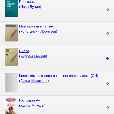
Пингвины
(Иван Бунин)
Мой приезд в Тульчу
(Константин Леонтьев)
Пхова
(Андрей Бычков)
Князь тёмного леса и княжна-златовласка (СИ)
(Лилит Мазикина)
Господин Ау
(Ханну Мякеля)