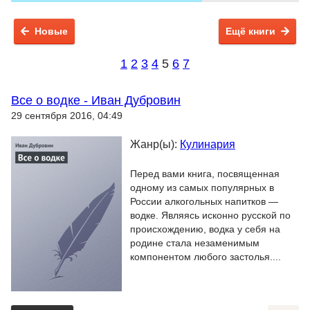
Новые
Ещё книги
1
2
3
4
5
6
7
Все о водке - Иван Дубровин
29 сентября 2016, 04:49
Жанр(ы):
Кулинария
Перед вами книга, посвященная
одному из самых популярных в
России алкогольных напитков —
водке. Являясь исконно русской по
происхождению, водка у себя на
родине стала незаменимым
компонентом любого застолья....