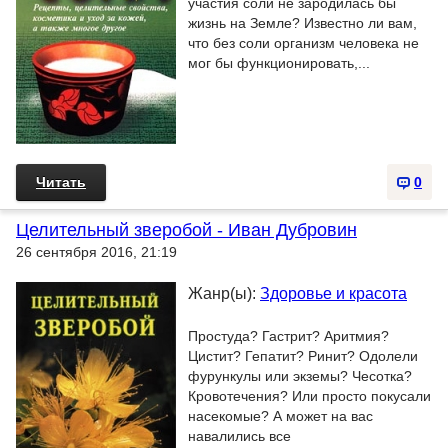
участия соли не зародилась бы
жизнь на Земле? Известно ли вам,
что без соли организм человека не
мог бы функционировать,...
Читать
0
Целительный зверобой - Иван Дубровин
26 сентября 2016, 21:19
Жанр(ы):
Здоровье и красота
Простуда? Гастрит? Аритмия?
Цистит? Гепатит? Ринит? Одолели
фурункулы или экземы? Чесотка?
Кровотечения? Или просто покусали
насекомые? А может на вас
навалились все