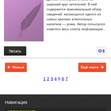
широкий круг читателей. В ней
содержится максимальный обзор
сведений, касающихся одного из
самых крепких алкогольных
напитков — рома. Автор попытался
охватить весь спектр информации...
Читать
0
Новые
Ещё книги
1
2
3
4
5
6
7
Навигация