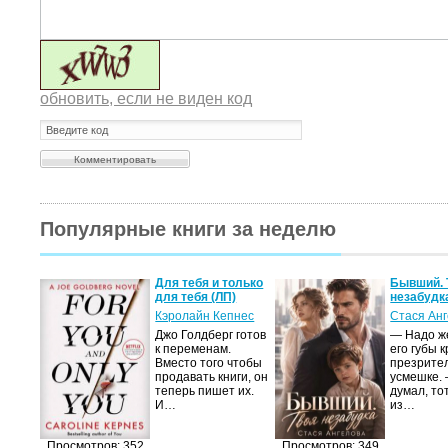
обновить, если не виден код
Популярные книги за неделю
олько
Бывший. Твоя
Мастер 1
)
незабудка (СИ)
Валерий 
нес
Стася Ангелова
Приключ
 готов
— Надо же, Ася, —
целителя
его губы кривятся в
Ан Берген
чтобы
презрительной
Содружес
ги, он
усмешке. — А я
продолжа
 их.
думал, тот мужик
Очередн
из…
Просмотров: 349
Просмотров: 298