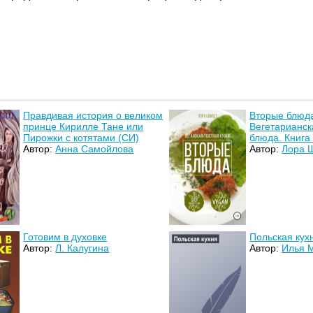
Правдивая история о великом
Вторые блюд
принце Кирилле Тане или
Вегетарианск
Пирожки с котятами (СИ)
блюда. Книга
Автор:
Анна Самойлова
Автор:
Лора 
Готовим в духовке
Польская кух
Автор:
Л. Калугина
Автор:
Илья 