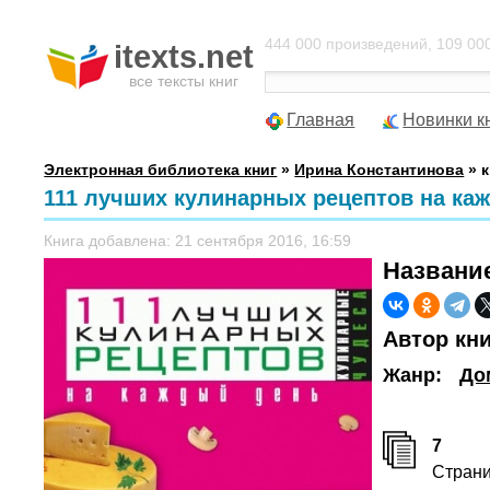
444 000 произведений, 109 000
itexts.net
все тексты книг
Главная
Новинки к
Электронная библиотека книг
»
Ирина Константинова
» к
111 лучших кулинарных рецептов на ка
Книга добавлена: 21 сентября 2016, 16:59
Названи
Автор кн
Жанр:
До
7
Стран