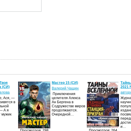
5 (СИ)
Тайны вселенной
Леди,
2021 №04
пугае
Чащин
авторов Коллектив
Ясеми
ения
 Алекса
Журнал является
Незак
а в
научно-
потре
тве миров
популярным
нарко
ются.
изданием,
средс
ой…
посвященным
психо
передовым
вещес
достижениям науки
анало
и…
прич
Просмотров: 264
Просмотров: 211