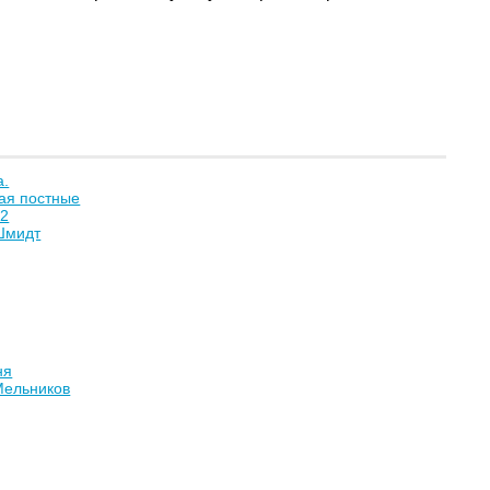
а.
ая постные
 2
Шмидт
ня
Мельников