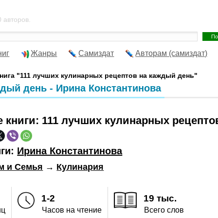
 авторов.
ниг
Жанры
Самиздат
Авторам (самиздат)
нига "111 лучших кулинарных рецептов на каждый день"
ждый день - Ирина Константинова
е книги:
111 лучших кулинарных рецепто
иги:
Ирина Константинова
м и Семья
→
Кулинария
1-2
19 тыс.
иц
Часов на чтение
Всего слов