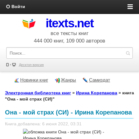
Войти
itexts.net
все тексты книг
444 000 книг, 109 000 авторов
Десктоп версия
Новинки книг
Жанры
Самиздат
Электронная библиотека книг
»
Ирина Корепанова
» книга
"Она - мой страх (СИ)"
Она - мой страх (СИ) - Ирина Корепанова
Книга добавлена: 6 июня 2022, 03:31