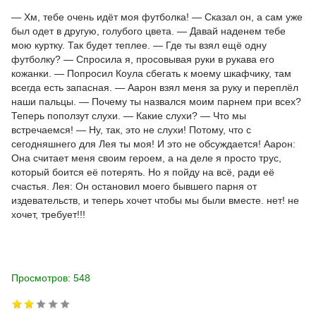
— Хм, тебе очень идёт моя футболка! — Сказал он, а сам уже
был одет в другую, голубого цвета. — Давай наденем тебе
мою куртку. Так будет теплее. — Где ты взял ещё одну
футболку? — Спросила я, просовывая руки в рукава его
кожанки. — Попросил Коула сбегать к моему шкафчику, там
всегда есть запасная. — Аарон взял меня за руку и переплёл
наши пальцы. — Почему ты назвался моим парнем при всех?
Теперь поползут слухи. — Какие слухи? — Что мы
встречаемся! — Ну, так, это не слухи! Потому, что с
сегодняшнего для Лея ты моя! И это не обсуждается! Аарон:
Она считает меня своим героем, а на деле я просто трус,
который боится её потерять. Но я пойду на всё, ради её
счастья. Лея: Он остановил моего бывшего парня от
издевательств, и теперь хочет чтобы мы были вместе. нет! не
хочет, требует!!!
Просмотров: 548