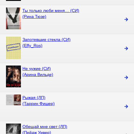
Ты только люби меня… (СИ)
(Рина Тюзе)
Запотевшие стекла (СИ)
(Effy_Ros)
Не чужие (СИ)
(Арина Вильде)
Рыжая (ЛП)
(Таррин Фишер)
Обещай мне свет (ЛП)
(Пейдж Уивер)