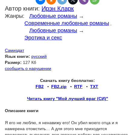
Автор книги:
Ирэн Кларк
Жанры:
Любовные романы
→
Современные любовные романы
,
Любовные романы
→
Эротика и секс
Самиздат
Язык книги:
русский
Размер:
127 Кб
сообщить о нарушении
Скачать книгу бесплатно:
FB2
▪
FB2.zip
▪
RTF
▪
TXT
Читать книгу "Мой лучший враг (СИ)"
Описание книги
Я его не люблю, я ненавижу его! Он убил моего отца и я
намерена отомстить… А для этого мне приходится
продолжать выполнять всю грязную работу для ненавистного