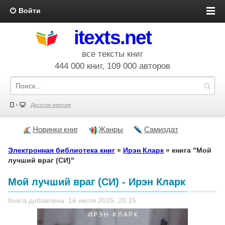
Войти
itexts.net
все тексты книг
444 000 книг, 109 000 авторов
Десктоп версия
Новинки книг
Жанры
Самиздат
Электронная библиотека книг
»
Ирэн Кларк
» книга "Мой
лучший враг (СИ)"
Мой лучший враг (СИ) - Ирэн Кларк
Книга добавлена: 16 июля 2025, 20:15