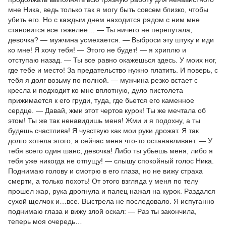
мне Ника, ведь только так я могу быть совсем близко, чтобы
убить его. Но с каждым днем находится рядом с ним мне
становится все тяжелее… — Ты ничего не перепутала,
девочка? — мужчина усмехается. — Выброси эту штуку и иди
ко мне! Я хочу тебя! — Этого не будет! — я хриплю и
отступаю назад. — Ты все равно окажешься здесь. У моих ног,
где тебе и место! За предательство нужно платить. И поверь, с
тебя я долг возьму по полной. — мужчина резко встает с
кресла и подходит ко мне вплотную, дуло пистолета
прижимается к его груди, туда, где бьется его каменное
сердце. — Давай, жми этот чертов курок! Ты же мечтала об
этом! Ты же так ненавидишь меня! Жми и я подохну, а ты
будешь счастлива! Я чувствую как мои руки дрожат. Я так
долго хотела этого, а сейчас меня что-то останавливает. — У
тебя всего один шанс, девочка! Либо ты убьешь меня, либо я
тебя уже никогда не отпущу! — слышу спокойный голос Ника.
Поднимаю голову и смотрю в его глаза, но не вижу страха
смерти, а только похоть! От этого взгляда у меня по телу
прошел жар, рука дрогнула и палец нажал на курок. Раздался
сухой щелчок и…все. Выстрела не последовало. Я испуганно
поднимаю глаза и вижу злой оскал: — Раз ты закончила,
теперь моя очередь…