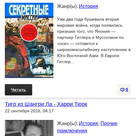
Жанр(ы):
История
Уже два года бушевала вторая
мировая война, когда появились
признаки того, что Япония —
партнер Гитлера и Муссолини по
«оси» — готовится к
широкомасштабному наступлению в
Юго-Восточной Азии. В Европе
Гитлер...
Читать
0
Тигр из Шангри Ла - Харри Тюрк
22 сентября 2016, 04:17
Жанр(ы):
История
,
Прочие
приключения