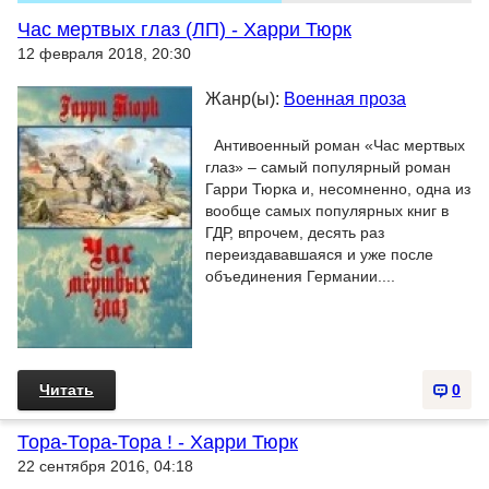
Час мертвых глаз (ЛП) - Харри Тюрк
12 февраля 2018, 20:30
Жанр(ы):
Военная проза
Антивоенный роман «Час мертвых
глаз» – самый популярный роман
Гарри Тюрка и, несомненно, одна из
вообще самых популярных книг в
ГДР, впрочем, десять раз
переиздававшаяся и уже после
объединения Германии....
Читать
0
Тора-Тора-Тора ! - Харри Тюрк
22 сентября 2016, 04:18