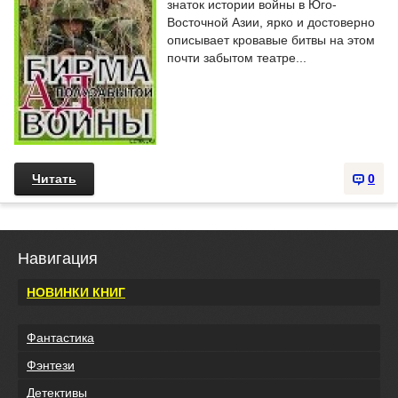
знаток истории войны в Юго-
Восточной Азии, ярко и достоверно
описывает кровавые битвы на этом
почти забытом театре...
Читать
0
Навигация
НОВИНКИ КНИГ
Фантастика
Фэнтези
Детективы