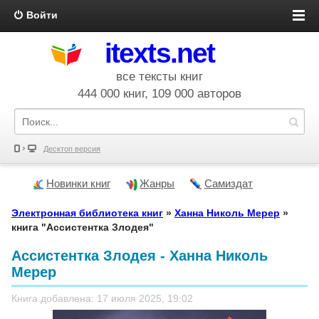
Войти
itexts.net
все тексты книг
444 000 книг, 109 000 авторов
Десктоп версия
Новинки книг
Жанры
Самиздат
Электронная библиотека книг
»
Ханна Николь Мерер
»
книга "Ассистентка Злодея"
Ассистентка Злодея - Ханна Николь
Мерер
Книга добавлена: 17 июля 2025, 19:02