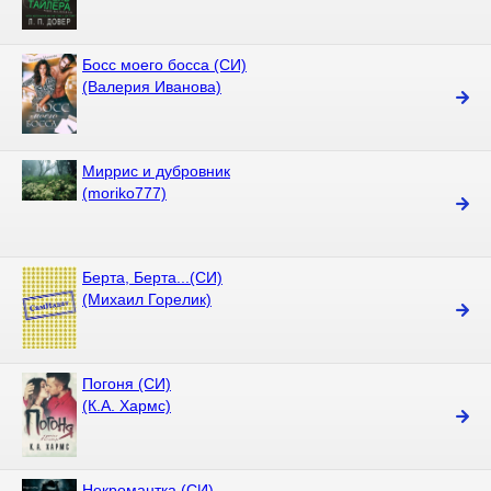
Босс моего босса (СИ)
(Валерия Иванова)
Миррис и дубровник
(moriko777)
Берта, Берта...(СИ)
(Михаил Горелик)
Погоня (СИ)
(К.А. Хармс)
Некромантка (СИ)