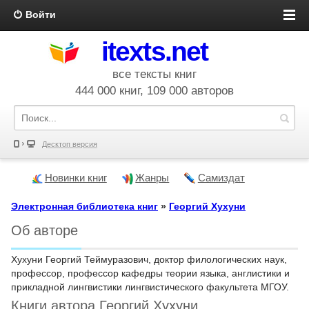
Войти
itexts.net
все тексты книг
444 000 книг, 109 000 авторов
Десктоп версия
Новинки книг
Жанры
Самиздат
Электронная библиотека книг
»
Георгий Хухуни
Об авторе
Хухуни Георгий Теймуразович, доктор филологических наук,
профессор, профессор кафедры теории языка, англистики и
прикладной лингвистики лингвистического факультета МГОУ.
Книги автора Георгий Хухуни