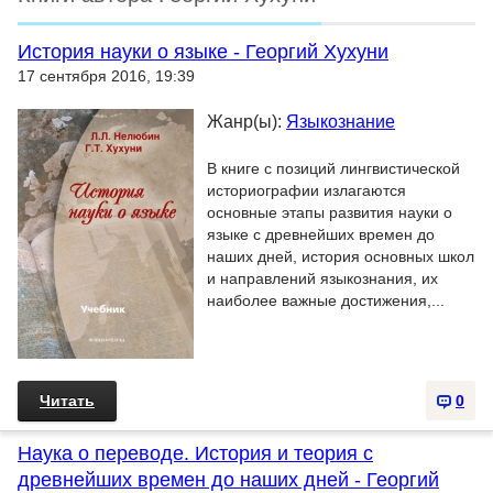
История науки о языке - Георгий Хухуни
17 сентября 2016, 19:39
Жанр(ы):
Языкознание
В книге с позиций лингвистической
историографии излагаются
основные этапы развития науки о
языке с древнейших времен до
наших дней, история основных школ
и направлений языкознания, их
наиболее важные достижения,...
Читать
0
Наука о переводе. История и теория с
древнейших времен до наших дней - Георгий