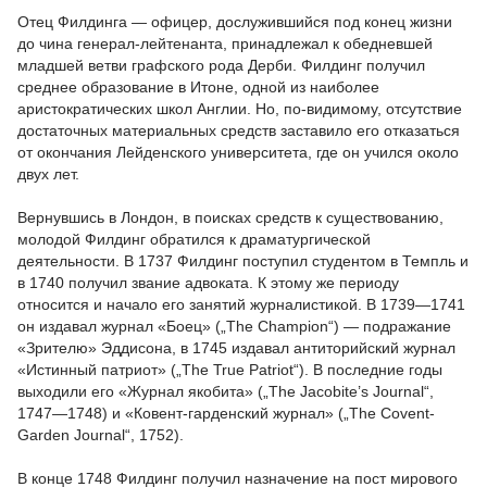
Отец Филдинга — офицер, дослужившийся под конец жизни
до чина генерал-лейтенанта, принадлежал к обедневшей
младшей ветви графского рода Дерби. Филдинг получил
среднее образование в Итоне, одной из наиболее
аристократических школ Англии. Но, по-видимому, отсутствие
достаточных материальных средств заставило его отказаться
от окончания Лейденского университета, где он учился около
двух лет.
Вернувшись в Лондон, в поисках средств к существованию,
молодой Филдинг обратился к драматургической
деятельности. В 1737 Филдинг поступил студентом в Темпль и
в 1740 получил звание адвоката. К этому же периоду
относится и начало его занятий журналистикой. В 1739—1741
он издавал журнал «Боец» („The Champion“) — подражание
«Зрителю» Эддисона, в 1745 издавал антиторийский журнал
«Истинный патриот» („The True Patriot“). В последние годы
выходили его «Журнал якобита» („The Jacobite’s Journal“,
1747—1748) и «Ковент-гарденский журнал» („The Covent-
Garden Journal“, 1752).
В конце 1748 Филдинг получил назначение на пост мирового