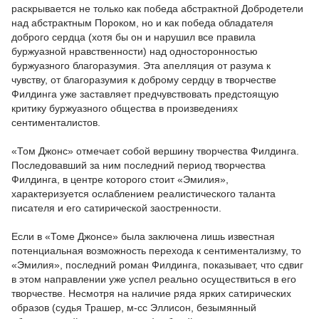
раскрывается не только как победа абстрактной Добродетели
над абстрактным Пороком, но и как победа обладателя
доброго сердца (хотя бы он и нарушил все правила
буржуазной нравственности) над односторонностью
буржуазного благоразумия. Эта апелляция от разума к
чувству, от благоразумия к доброму сердцу в творчестве
Филдинга уже заставляет предчувствовать предстоящую
критику буржуазного общества в произведениях
сентименталистов.
«Том Джонс» отмечает собой вершину творчества Филдинга.
Последовавший за ним последний период творчества
Филдинга, в центре которого стоит «Эмилия»,
характеризуется ослаблением реалистического таланта
писателя и его сатирической заостренности.
Если в «Томе Джонсе» была заключена лишь известная
потенциальная возможность перехода к сентиментализму, то
«Эмилия», последний роман Филдинга, показывает, что сдвиг
в этом направлении уже успел реально осуществиться в его
творчестве. Несмотря на наличие ряда ярких сатирических
образов (судья Трашер, м-сс Эллисон, безымянный