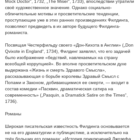
Mock Doctor“, 1732, „The Miser“, 1733), впоследствии утратили
своё художественное значение. Однако социально-
обличительные мотивы и просветительские тенденции,
проступающие уже в этих ранних произведениях Филдинга,
позволяют предвидеть в их авторе будущего Филдинга-
романиста.
Посвящая Честерфильду своего «Дон-Кихота в Англии» („Don
Qvixote in England“, 1734), Филдинг заявлял, что его задачей
было изображение «бедствий, навлекаемых на страну
всеобщей коррупцией». Во вполне просветительском духе
выдержана «Жизнь и смерть Здравого Смысла»,
рассказывающая о борьбе королевы Здравый Смысл с
Попами и Законом, добивающимися ее смерти, — входит в
состав комедии «Пасквин, драматическая сатира на
современность» („Pasquin, a Dramatick Satire on the Times“,
1736).
Романы
Широкая писательская известность Филдинга основывается
не на его драматургии и публицистике, а исключительно на
трёх больших его романах: «История приключений Джозефа