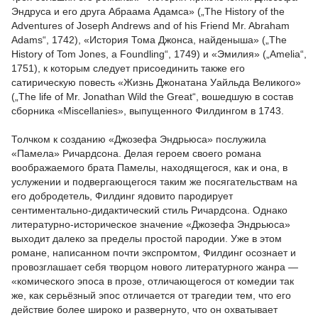
Эндруса и его друга Абраама Адамса» („The History of the
Adventures of Joseph Andrews and of his Friend Mr. Abraham
Adams“, 1742), «История Тома Джонса, найденыша» („The
History of Tom Jones, a Foundling“, 1749) и «Эмилия» („Amelia“,
1751), к которым следует присоединить также его
сатирическую повесть «Жизнь Джонатана Уайльда Великого»
(„The life of Mr. Jonathan Wild the Great“, вошедшую в состав
сборника «Miscellanies», выпущенного Филдингом в 1743.
Толчком к созданию «Джозефа Эндрьюса» послужила
«Памела» Ричардсона. Делая героем своего романа
воображаемого брата Памелы, находящегося, как и она, в
услужении и подвергающегося таким же посягательствам на
его добродетель, Филдинг ядовито пародирует
сентиментально-дидактический стиль Ричардсона. Однако
литературно-историческое значение «Джозефа Эндрьюса»
выходит далеко за пределы простой пародии. Уже в этом
романе, написанном почти экспромтом, Филдинг осознает и
провозглашает себя творцом нового литературного жанра —
«комического эпоса в прозе, отличающегося от комедии так
же, как серьёзный эпос отличается от трагедии тем, что его
действие более широко и развернуто, что он охватывает