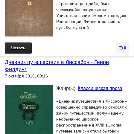
«Трагедии трагедий», было
чрезвычайно актуальным.
Уничтожая своим смехом трагедию
Реставрации, Филдинг расчищал
путь буржуазной...
Читать
0
Дневник путешествия в Лиссабон - Генри
Филдинг
7 октября 2016, 00:16
Жанр(ы):
Классическая проза
«Дневник путешествия в Лиссабон»
совершенно справедливо относят к
жанру путешествий, получившему
необычайно широкое
распространение в XVIII в., когда
путевые записки стали бытовой