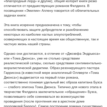
«благородный лорд» и другие), общий колорит книги резко
отличается от предшествующих романов Филдинга. В
посвящении «Эмилии» Аллену говорится об обличительных
задачах книги:
Эта книга искренне предназначена к тому, чтобы
способствовать защите добродетели и разоблачению
некоторых из наиболее наглых злоупотреблений,
оскверняющих в настоящее время как общественную, так и
частную жизнь нашей страны.
Однако они достигаются, в отличие от «Джозефа Эндрьюса»
или «Тома Джонса», уже не столько средствами
реалистической сатиры, сколько средствами сентиментально-
моралистической дидактики. Образ резонирующего пастора
Гаррисона (в известной мере аналогичный Оллверти «Тома
Джонса») выдвигается на первый план романа,
соответственно понижая удельный вес образа капитана Бузса
— слабого эпигона Тома Джонса. Типично для нового этапа в
творчестве Филдинга заключительное «обращение» Бузса,
позволившего себе сомневаться во всемогуществе
провидения (после прочтения им в арестном доме
проповедей Барроу). Самое построение романа существенно