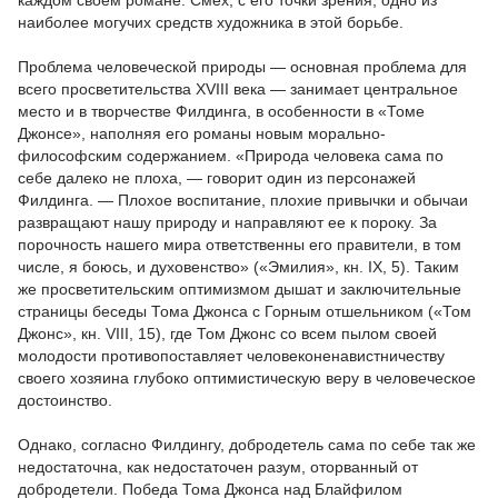
каждом своем романе. Смех, с его точки зрения, одно из
наиболее могучих средств художника в этой борьбе.
Проблема человеческой природы — основная проблема для
всего просветительства XVIII века — занимает центральное
место и в творчестве Филдинга, в особенности в «Томе
Джонсе», наполняя его романы новым морально-
философским содержанием. «Природа человека сама по
себе далеко не плоха, — говорит один из персонажей
Филдинга. — Плохое воспитание, плохие привычки и обычаи
развращают нашу природу и направляют ее к пороку. За
порочность нашего мира ответственны его правители, в том
числе, я боюсь, и духовенство» («Эмилия», кн. IX, 5). Таким
же просветительским оптимизмом дышат и заключительные
страницы беседы Тома Джонса с Горным отшельником («Том
Джонс», кн. VIII, 15), где Том Джонс со всем пылом своей
молодости противопоставляет человеконенавистничеству
своего хозяина глубоко оптимистическую веру в человеческое
достоинство.
Однако, согласно Филдингу, добродетель сама по себе так же
недостаточна, как недостаточен разум, оторванный от
добродетели. Победа Тома Джонса над Блайфилом