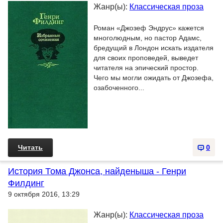
Жанр(ы):
Классическая проза
Роман «Джозеф Эндрус» кажется
многолюдным, но пастор Адамc,
бредущий в Лондон искать издателя
для своих проповедей, выведет
читателя на эпический простор.
Чего мы могли ожидать от Джозефа,
озабоченного...
Читать
0
История Тома Джонса, найденыша - Генри
Филдинг
9 октября 2016, 13:29
Жанр(ы):
Классическая проза