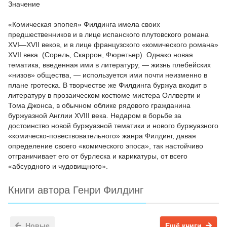
Значение
«Комическая эпопея» Филдинга имела своих
предшественников и в лице испанского плутовского романа
XVI—XVII веков, и в лице французского «комического романа»
XVII века. (Сорель, Скаррон, Фюретьер). Однако новая
тематика, введенная ими в литературу, — жизнь плебейских
«низов» общества, — используется ими почти неизменно в
плане гротеска. В творчестве же Филдинга буржуа входит в
литературу в прозаическом костюме мистера Оллверти и
Тома Джонса, в обычном облике рядового гражданина
буржуазной Англии XVIII века. Недаром в борьбе за
достоинство новой буржуазной тематики и нового буржуазного
«комическо-повествовательного» жанра Филдинг, давая
определение своего «комического эпоса», так настойчиво
отграничивает его от бурлеска и карикатуры, от всего
«абсурдного и чудовищного».
Книги автора Генри Филдинг
Новые
Ещё книги