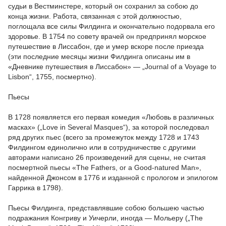
судьи в Вестминстере, который он сохранил за собою до
конца жизни. Работа, связанная с этой должностью,
поглощала все силы Филдинга и окончательно подорвала его
здоровье. В 1754 по совету врачей он предпринял морское
путешествие в Лиссабон, где и умер вскоре после приезда
(эти последние месяцы жизни Филдинга описаны им в
«Дневнике путешествия в Лиссабон» — „Journal of a Voyage to
Lisbon“, 1755, посмертно).
Пьесы
В 1728 появляется его первая комедия «Любовь в различных
масках» („Love in Several Masques“), за которой последовал
ряд других пьес (всего за промежуток между 1728 и 1743
Филдингом единолично или в сотрудничестве с другими
авторами написано 26 произведений для сцены, не считая
посмертной пьесы «The Fathers, or a Good-natured Man»,
найденной Джонсом в 1776 и изданной с прологом и эпилогом
Гаррика в 1798).
Пьесы Филдинга, представлявшие собою большею частью
подражания Конгриву и Уичерли, иногда — Мольеру („The