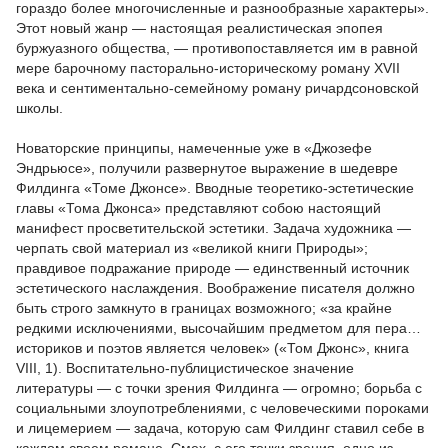
гораздо более многочисленные и разнообразные характеры».
Этот новый жанр — настоящая реалистическая эпопея
буржуазного общества, — противопоставляется им в равной
мере барочному пасторально-историческому роману XVII
века и сентиментально-семейному роману ричардсоновской
школы.
Новаторские принципы, намеченные уже в «Джозефе
Эндрьюсе», получили развернутое выражение в шедевре
Филдинга «Томе Джонсе». Вводные теоретико-эстетические
главы «Тома Джонса» представляют собою настоящий
манифест просветительской эстетики. Задача художника —
черпать свой материал из «великой книги Природы»;
правдивое подражание природе — единственный источник
эстетического наслаждения. Воображение писателя должно
быть строго замкнуто в границах возможного; «за крайне
редкими исключениями, высочайшим предметом для пера…
историков и поэтов является человек» («Том Джонс», книга
VIII, 1). Воспитательно-публицистическое значение
литературы — с точки зрения Филдинга — огромно; борьба с
социальными злоупотреблениями, с человеческими пороками
и лицемерием — задача, которую сам Филдинг ставил себе в