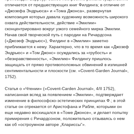
отличается от предшествующих книг Филдинга; в отличие от
«Джозефа Эндрьюса» и «Тома Джонса», развернутая
композиция которых давала художнику возможность широкого
охвата действительности, действие «Эмилии»
сконцентрировано вокруг узкого семейного мирка Эмилии.
Начав свой творческой путь с пародии на Ричардсона
(«Джозеф Эндрьюс»), Филдинг в «Эмилии» заметно
приближается к нему. Характерно, что в то время как «Джозеф
Эндрьюс» и «Том Джонс» осуждались за «грубость» и
«безнравственность», «Эмилию» Филдингу пришлось
защищать от прямо противоположных обвинений в излишней
сентиментальности и плоскости (см. «Covent-Garden Journal»,
1752).
Статья о «Чтении» («Covent-Carden Journal», 4/II 1752),
написанная вслед за появлением «Эмилии», подтверждает
изменение в философско-эстетических принципах Ф.; в этой
статье он отрекается от Аристофана и Рабле, которыми он
еще недавно восхищался в «Томе Джонсе», и делает попытку
примирения с Ричардсоном, положительно отзываясь о нем
как об «остроумном авторе „Клариссы“».