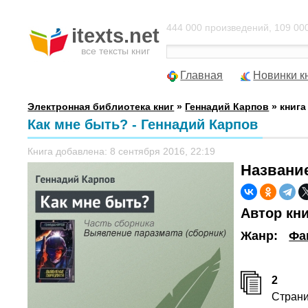
444 000 произведений, 109 000
itexts.net
все тексты книг
Главная
Новинки к
Электронная библиотека книг
»
Геннадий Карпов
» книга
Как мне быть? - Геннадий Карпов
Книга добавлена: 8 сентября 2016, 22:19
Названи
Автор кн
Жанр:
Фа
2
Стран