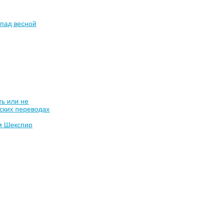
)
пад весной
ь или не
ских переводах
м Шекспир