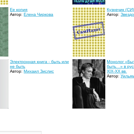
Ее копия
Кузнечик (СИ
Автор:
Елена Чиркова
Автор:
Звездо
Электронная книга - быть или
Монолог «Быт
не быть
быть…» в рус
Автор:
Михаил Зислис
XIX-XX вв.
Автор:
Уилья