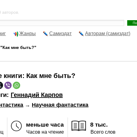
 авторов.
ниг
Жанры
Самиздат
Авторам (самиздат)
 "Как мне быть?"
е книги:
Как мне быть?
иги:
Геннадий Карпов
нтастика
→
Научная фантастика
меньше часа
8 тыс.
иц
Часов на чтение
Всего слов