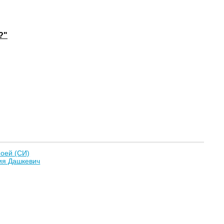
?"
оей (СИ)
ия Дашкевич