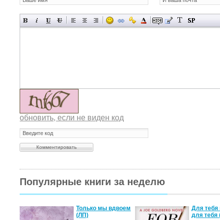
обновить, если не виден код
Популярные книги за неделю
а не
Только мы вдвоем
Для тебя 
(ЛП)
для тебя 