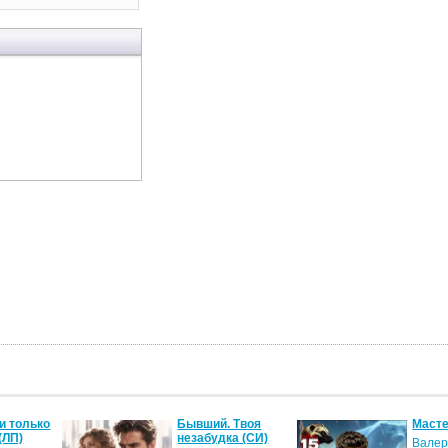
и только
Бывший. Твоя
Масте
(ЛП)
незабудка (СИ)
Валер