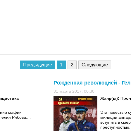
Предыдущие
1
2
Следующие
Рожденная революцией - Ге
31 марта 2017, 00:30
ицистика
Жанр(ы):
Проч
ении мафии
Эта повесть о с
Гелия Рябова....
милиции аппара
вступить в сме
преступностью, 