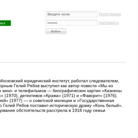
Регистрация
Напомнить
 Московский юридический институт, работал следователем,
рным Гелий Рябов выступил как автор повести «Мы из
ных кино- и телефильмов — биографических картин «Казнены
» (1970), детективов «Кража» (1971) и «Фаворит» (1976).
ей» (1977) — о советской милиции и «Государственная
ию Гелий Рябов поставил историческую драму «Конь белый».
дование обстоятельств расстрела в 1918 году семьи