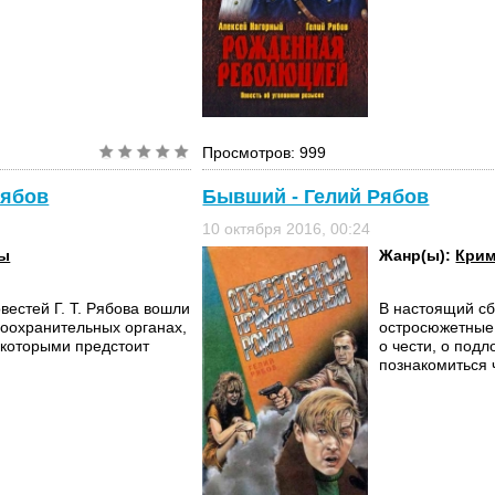
Просмотров: 999
Рябов
Бывший - Гелий Рябов
10 октября 2016, 00:24
вы
Жанр(ы):
Крим
вестей Г. Т. Рябова вошли
В настоящий сб
оохранительных органах,
остросюжетные 
с которыми предстоит
о чести, о подл
познакомиться ч