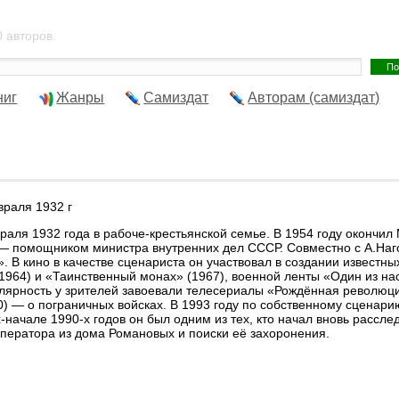
 авторов.
ниг
Жанры
Самиздат
Авторам (самиздат)
враля 1932 г
раля 1932 года в рабоче-крестьянской семье. В 1954 году окончил
— помощником министра внутренних дел СССР. Совместно с А.Наго
». В кино в качестве сценариста он участвовал в создании извест
(1964) и «Таинственный монах» (1967), военной ленты «Один из нас
ярность у зрителей завоевали телесериалы «Рождённая революци
0) — о пограничных войсках. В 1993 году по собственному сценар
х-начале 1990-х годов он был одним из тех, кто начал вновь рассле
ператора из дома Романовых и поиски её захоронения.