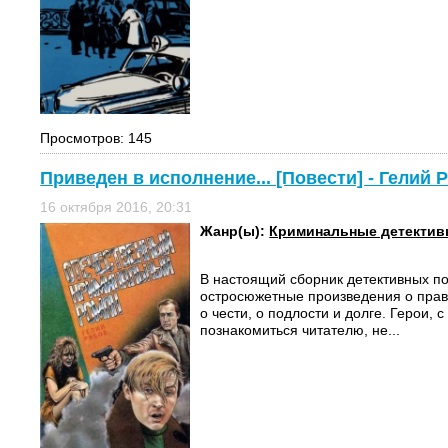
Просмотров: 145
Приведен в исполнение... [Повести] - Гелий 
16 октября 2016, 20:31
Жанр(ы):
Криминальные детекти
В настоящий сборник детективных по
остросюжетные произведения о прав
о чести, о подлости и долге. Герои, 
познакомиться читателю, не...