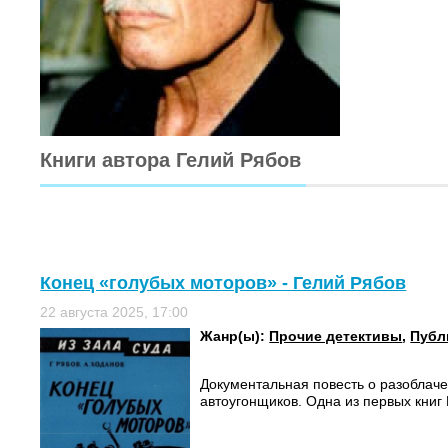
Книги автора Гелий Рябов
Конец «голубых моторов» - Гелий Рябов
22 августа 2025, 17:00
Жанр(ы):
Прочие детективы
,
Публ
Документальная повесть о разоблач
автоугонщиков. Одна из первых книг 