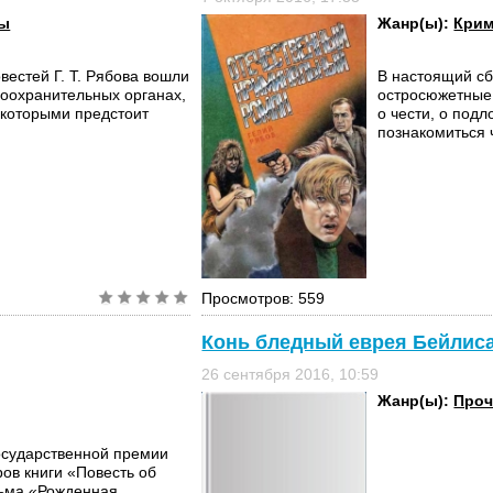
вы
Жанр(ы):
Крим
вестей Г. Т. Рябова вошли
В настоящий сб
оохранительных органах,
остросюжетные 
с которыми предстоит
о чести, о подл
познакомиться ч
Просмотров: 559
Конь бледный еврея Бейлиса
26 сентября 2016, 10:59
Жанр(ы):
Проч
осударственной премии
ров книги «Повесть об
льма «Рожденная