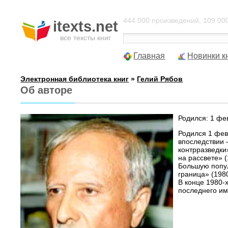
444 000 произведений, 109 000
itexts.net
все тексты книг
Главная
Новинки к
Электронная библиотека книг
»
Гелий Рябов
Об авторе
Родился: 1 фе
Родился 1 фев
впоследствии 
контрразведки
на рассвете» 
Большую попул
граница» (198
В конце 1980-
последнего им