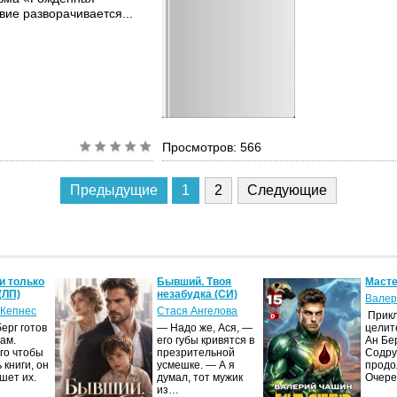
вие разворачивается...
Просмотров: 566
Предыдущие
1
2
Следующие
и только
Бывший. Твоя
Масте
(ЛП)
незабудка (СИ)
Валер
 Кепнес
Стася Ангелова
Прик
ерг готов
— Надо же, Ася, —
целит
ам.
его губы кривятся в
Ан Бе
го чтобы
презрительной
Содру
 книги, он
усмешке. — А я
продо
шет их.
думал, тот мужик
Очер
из…