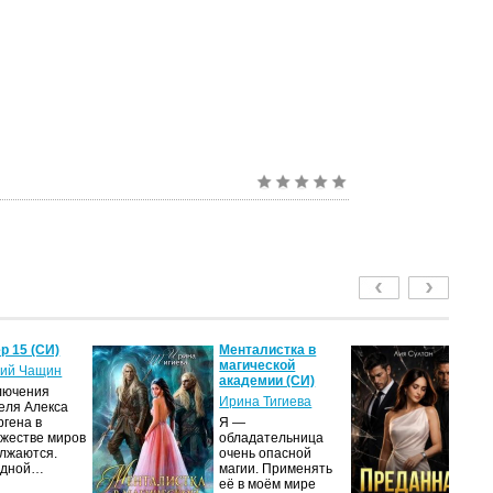
р 15 (СИ)
Менталистка в
П
магической
Лю
ий Чащин
академии (СИ)
(С
лючения
Ирина Тигиева
Ли
еля Алекса
ргена в
Я —
Ж
жестве миров
обладательница
вы
лжаются.
очень опасной
ди
едной…
магии. Применять
на
её в моём мире
уд