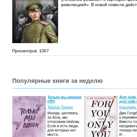
революцией». В новой повести дейст
Просмотров: 1067
Популярные книги за неделю
а не
Только мы вдвоем
Для тебя 
(ЛП)
для тебя 
ние…
Тейлор Торрес
Кэролайн
Иногда, цепляясь
Джо Голдб
тор
за боль, мы
к перемен
но-
отпускаем любовь.
Вместо то
Если и есть люди,
продавать
,
для которых нет
теперь пи
мир
места…
И…