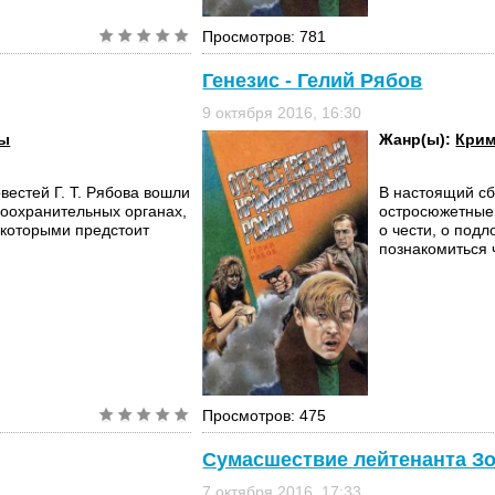
Просмотров: 781
Генезис - Гелий Рябов
9 октября 2016, 16:30
вы
Жанр(ы):
Крим
вестей Г. Т. Рябова вошли
В настоящий сб
оохранительных органах,
остросюжетные 
с которыми предстоит
о чести, о подл
познакомиться ч
Просмотров: 475
Сумасшествие лейтенанта Зо
7 октября 2016, 17:33