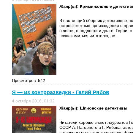
Жанр(ы):
Криминальные детекти
В настоящий сборник детективных по
остросюжетные произведения о прав
о чести, о подлости и долге. Герои, 
познакомиться читателю, не...
Просмотров: 542
Я — из контрразведки - Гелий Рябов
4 октября 2016, 01:32
Жанр(ы):
Шпионские детективы
Читатели хорошо знают лауреатов Г
СССР А. Нагорного и Г. Рябова, авто
уголовном розыске» и сценария фи