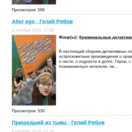
Просмотров: 596
Alter ego - Гелий Рябов
9 октября 2016, 17:52
Жанр(ы):
Криминальные детекти
В настоящий сборник детективных по
остросюжетные произведения о прав
о чести, о подлости и долге. Герои, 
познакомиться читателю, не...
Просмотров: 530
Пришедший из тьмы - Гелий Рябов
8 октября 2016, 12:30