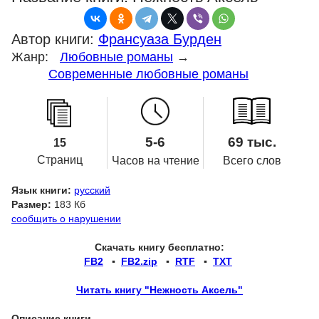
Автор книги:
Франсуаза Бурден
Жанр:
Любовные романы
→
Современные любовные романы
5-6
69 тыс.
15
Страниц
Часов на чтение
Всего слов
Язык книги:
русский
Размер:
183 Кб
сообщить о нарушении
Скачать книгу бесплатно:
FB2
▪
FB2.zip
▪
RTF
▪
TXT
Читать книгу "Нежность Аксель"
Описание книги