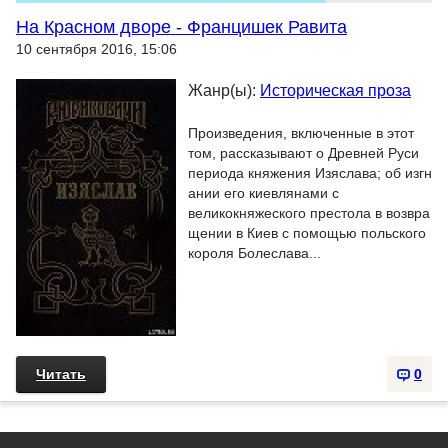
На Красном дворе - Францишек Равита
10 сентября 2016, 15:06
Жанр(ы):
Историческая проза
Произведения, включенные в этот
том, рассказывают о Древней Руси
периода княжения Изяслава; об изгн
ании его киевлянами с
великокняжеского престола в возвра
щении в Киев с помощью польского
короля Болеслава...
Читать
0