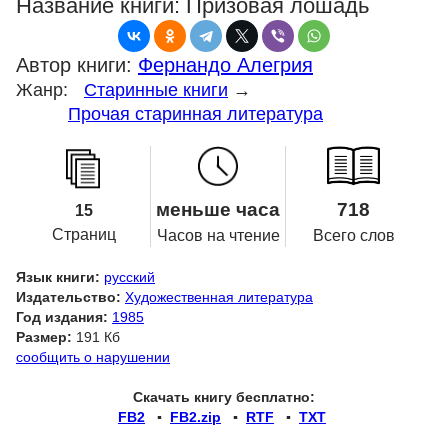
Название книги:
Призовая лошадь
Автор книги:
Фернандо Алегрия
Жанр:
Старинные книги
→
Прочая старинная литература
меньше часа
718
15
Страниц
Часов на чтение
Всего слов
Язык книги:
русский
Издательство:
Художественная литература
Год издания:
1985
Размер:
191 Кб
сообщить о нарушении
Скачать книгу бесплатно:
FB2
▪
FB2.zip
▪
RTF
▪
TXT