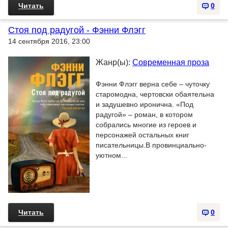
Читать
0
Стоя под радугой - Фэнни Флэгг
14 сентября 2016, 23:00
Жанр(ы):
Современная проза
Фэнни Флэгг верна себе – чуточку
старомодна, чертовски обаятельна
и задушевно иронична. «Под
радугой» – роман, в котором
собрались многие из героев и
персонажей остальных книг
писательницы.В провинциально-
уютном...
Читать
0