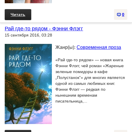
Читать
0
Рай где-то рядом - Фэнни Флэгг
15 сентября 2016, 03:28
Жанр(ы):
Современная проза
«Рай где-то рядом» — новая книга
Фэнни Флэгг, чей роман «Жареные
зеленые помидоры в кафе
„Полустанок“» для многих является
одной из самых любимых книг.
Фэнни Флэгг — редкая по
нынешним временам
писательница,...