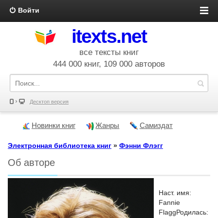
Войти
itexts.net
все тексты книг
444 000 книг, 109 000 авторов
Десктоп версия
Новинки книг
Жанры
Самиздат
Электронная библиотека книг
»
Фэнни Флэгг
Об авторе
Наст. имя:
Fannie
FlaggРодилась: