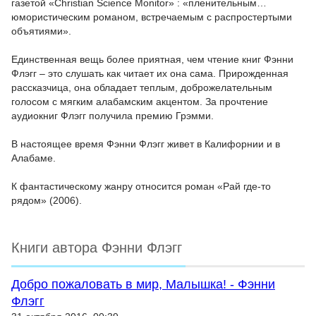
газетой «Christian Science Monitor» : «пленительным…
юмористическим романом, встречаемым с распростертыми
объятиями».
Единственная вещь более приятная, чем чтение книг Фэнни
Флэгг – это слушать как читает их она сама. Прирожденная
рассказчица, она обладает теплым, доброжелательным
голосом с мягким алабамским акцентом. За прочтение
аудиокниг Флэгг получила премию Грэмми.
В настоящее время Фэнни Флэгг живет в Калифорнии и в
Алабаме.
К фантастическому жанру относится роман «Рай где-то
рядом» (2006).
Книги автора Фэнни Флэгг
Добро пожаловать в мир, Малышка! - Фэнни
Флэгг