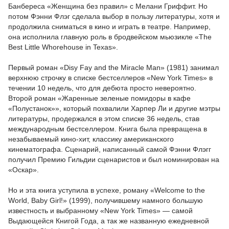
Банбереса «Женщина без правил» с Мелани Гриффит. Но
потом Фэнни Флэг сделала выбор в пользу литературы, хотя и
продолжила сниматься в кино и играть в театре. Например,
она исполнила главную роль в бродвейском мьюзикле «The
Best Little Whorehouse in Texas».
Первый роман «Disy Fay and the Miracle Man» (1981) занимал
верхнюю строчку в списке бестселлеров «New York Times» в
течении 10 недель, что для дебюта просто невероятно.
Второй роман «Жаренные зеленые помидоры в кафе
«Полустанок»», который похвалили Харпер Ли и другие мэтры
литературы, продержался в этом списке 36 недель, став
международным бестселлером. Книга была превращена в
незабываемый кино-хит, классику американского
кинематографа. Сценарий, написанный самой Фэнни Флэгг
получил Премию Гильдии сценаристов и был номинирован на
«Оскар».
Но и эта книга уступила в успехе, роману «Welcome to the
World, Baby Girl!» (1999), получившему намного большую
известность и выбранному «New York Times» — самой
Выдающейся Книгой Года, а так же названную ежедневной