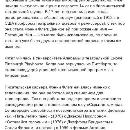
проблемы в школе из-за недиагностируемой дислексии. Флэгг
начала выступать на сцене в возрасте 14 лет в бирмингемской
театральной группе. В 17 лет она сменила имя, когда
регистрировалась в «Actors' Equity» (основанный в 1913 г. в
США профсоюз театральных актеров и режиссеров), с тех пор
она стала Фэнни Флэгг. Данное ей при рождении имя —
Патриция Нил — не могло быть использовано, по причине
того, что уже была другая оскароностной актриса с таким же
именем.
Флэгг училась в Университете Алабамы и театральной школе
Pittsburgh Playhouse. Когда она вернулась из Питсбурга, то
стала соведущей утренней телевизионной программы в
Бирмингеме.
Писательская карьера Фэнни Флэгг началась именно с
телевидения, где она работала над сценарием для
телепередач. Так она работала над сценарием и исполнила
эпизодические роли в телевизионном шоу «Скрытая камера».
Ее актерские способности позволили сыграть в таких фильмах
как: «Пять легких пьес» (1970) с Джеком Николсоном,
«Оставайся голодным» (1976) с Джеффом Бриджесом и
Салли Филдом, и наконец в 1999 в фильме Антонио