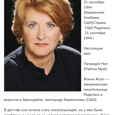
21 сентября
1944
(Бирмингем,
Алабама,
США)Страна:
США Родилась:
21 сентября
1944 г.
Настоящее
имя:
Патриция Нил
(Patricia Neal)
Фэнни Флэгг —
американская
писательница.
Родилась и
выросла в Айрондэйле, пригороде Бирмингема (США).
В детстве она хотела стать писательницей, но у нее были