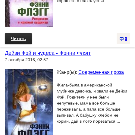
хорошего от захолустья...
Читать
0
Дейзи Фэй и чудеса - Фэнни Флэгг
7 октября 2016, 02:57
Жанр(ы):
Современная проза
Жила-была в американской
глубинке девочка, и звали ее Дейзи
Фэй. Родители у нее были
непутевые, мама все больше
переживала, а папа все больше
выпивал. А бабушку хлебом не
корми, дай в лото порезаться....