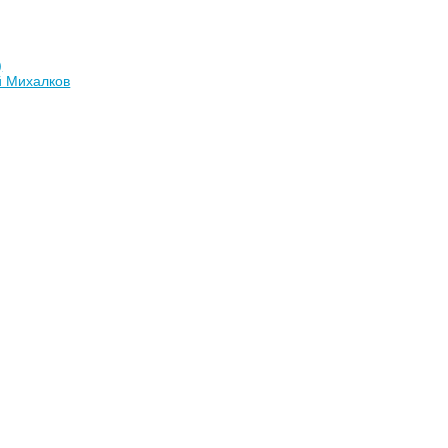
)
й Михалков