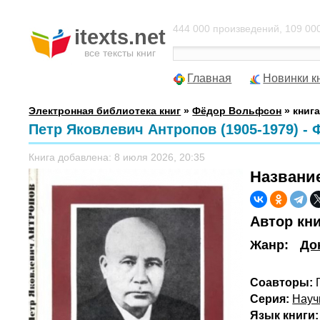
444 000 произведений, 109 000
itexts.net
все тексты книг
Главная
Новинки к
Электронная библиотека книг
»
Фёдор Вольфсон
» книга
Петр Яковлевич Антропов (1905-1979) -
Книга добавлена: 8 июля 2026, 20:35
Названи
Автор кн
Жанр:
До
Соавторы:
Г
Серия:
Науч
Язык книги: