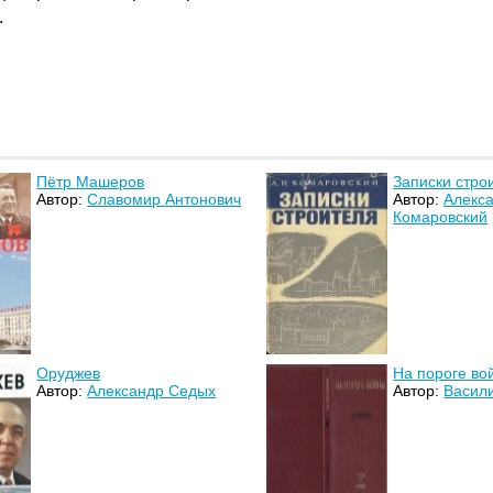
.
Пётр Машеров
Записки стро
Автор:
Славомир Антонович
Автор:
Алекс
Комаровский
Оруджев
На пороге во
Автор:
Александр Седых
Автор:
Васил