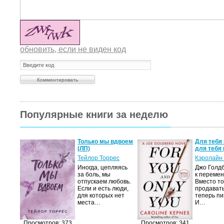
обновить, если не виден код
Популярные книги за неделю
а не
Только мы вдвоем
Для тебя 
(ЛП)
для тебя 
ние…
Тейлор Торрес
Кэролайн
Иногда, цепляясь
Джо Голдб
тор
за боль, мы
к перемен
но-
отпускаем любовь.
Вместо то
Если и есть люди,
продавать
,
для которых нет
теперь пи
мир
места…
И…
яще…
Просмотров: 373
Просмотров: 341