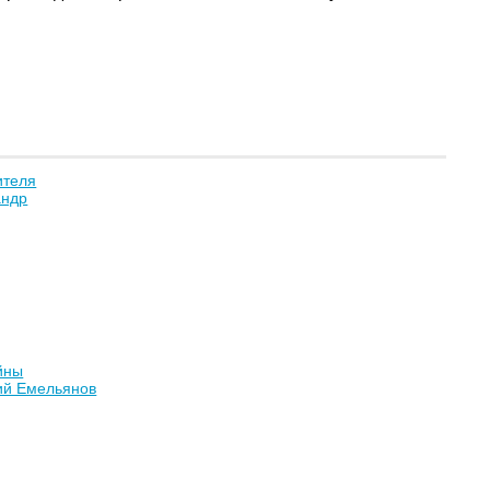
ителя
андр
йны
ий Емельянов