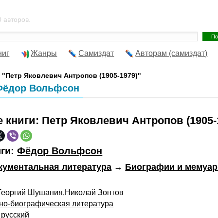
 авторов.
ниг
Жанры
Самиздат
Авторам (самиздат)
 "Петр Яковлевич Антропов (1905-1979)"
 Фёдор Вольфсон
е книги:
Петр Яковлевич Антропов (1905-
иги:
Фёдор Вольфсон
кументальная литература
→
Биографии и мемуа
еоргий Шушания,Николай Зонтов
но-биографическая литература
русский