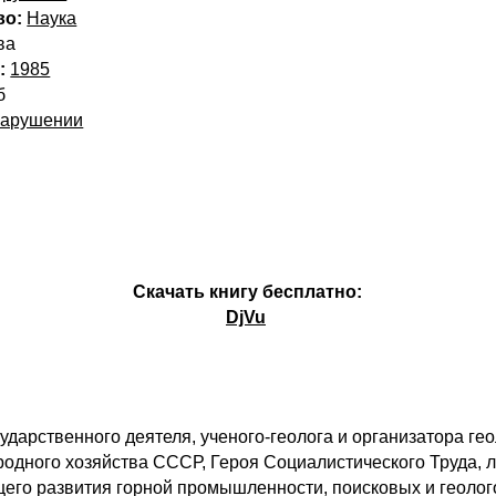
во:
Наука
ва
:
1985
б
нарушении
Скачать книгу бесплатно:
DjVu
сударственного деятеля, ученого-геолога и организатора г
родного хозяйства СССР, Героя Социалистического Труда, 
щего развития горной промышленности, поисковых и геолог