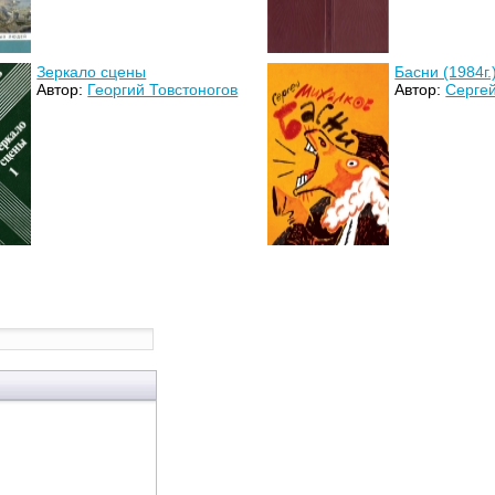
Зеркало сцены
Басни (1984г.
Автор:
Георгий Товстоногов
Автор:
Серге