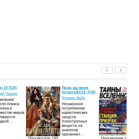
р 15 (СИ)
Леди, вы меня
Т
пугаете&#33; (СИ)
2
ий Чащин
Ясемин Вейн
ав
лючения
еля Алекса
Незаконное
Жу
ргена в
потребление
на
жестве миров
наркотических
п
лжаются.
средств,
из
едной…
психотропных
п
веществ, их
п
аналогов
до
причиняет…
и
Просмотров: 185
Просмотров: 161