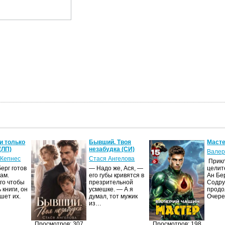
и только
Бывший. Твоя
Масте
(ЛП)
незабудка (СИ)
Валер
 Кепнес
Стася Ангелова
Прик
ерг готов
— Надо же, Ася, —
целит
ам.
его губы кривятся в
Ан Бе
го чтобы
презрительной
Содру
 книги, он
усмешке. — А я
продо
шет их.
думал, тот мужик
Очер
из…
Просмотров: 307
Просмотров: 198