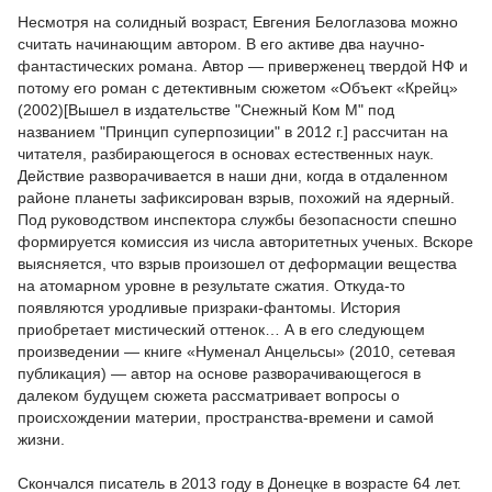
Несмотря на солидный возраст, Евгения Белоглазова можно
считать начинающим автором. В его активе два научно-
фантастических романа. Автор — приверженец твердой НФ и
потому его роман с детективным сюжетом «Объект «Крейц»
(2002)[Вышел в издательстве "Снежный Ком М" под
названием "Принцип суперпозиции" в 2012 г.] рассчитан на
читателя, разбирающегося в основах естественных наук.
Действие разворачивается в наши дни, когда в отдаленном
районе планеты зафиксирован взрыв, похожий на ядерный.
Под руководством инспектора службы безопасности спешно
формируется комиссия из числа авторитетных ученых. Вскоре
выясняется, что взрыв произошел от деформации вещества
на атомарном уровне в результате сжатия. Откуда-то
появляются уродливые призраки-фантомы. История
приобретает мистический оттенок… А в его следующем
произведении — книге «Нуменал Анцельсы» (2010, сетевая
публикация) — автор на основе разворачивающегося в
далеком будущем сюжета рассматривает вопросы о
происхождении материи, пространства-времени и самой
жизни.
Скончался писатель в 2013 году в Донецке в возрасте 64 лет.