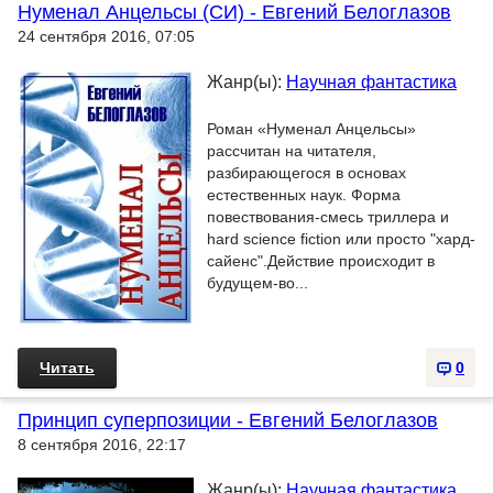
Нуменал Анцельсы (СИ) - Евгений Белоглазов
24 сентября 2016, 07:05
Жанр(ы):
Научная фантастика
Роман «Нуменал Анцельсы»
рассчитан на читателя,
разбирающегося в основах
естественных наук. Форма
повествования-смесь триллера и
hard science fiction или просто "хард-
сайенс".Действие происходит в
будущем-во...
Читать
0
Принцип суперпозиции - Евгений Белоглазов
8 сентября 2016, 22:17
Жанр(ы):
Научная фантастика