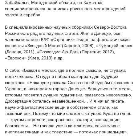
Забайкалье, Магаданской области, на Камчатке,
специализировался на поисках россыпных месторождений
золота и серебра.
В специализированных научных сборниках Северо-Востока
России есть ряд его научных статей. Жил в Донецке, был
членом местного КЛФ «Странник». Ездил на фантастические
конвенты «Звездный Мост» (Харьков, 2008), «Чумацкий шлях»
(Донецк, 2011), «Созвездие Аю-Даг» (Партенит, 2012),
«Еврокон» (Киев, 2013) и др.
О себе: «Бывал в местах, где в полном смысле, не ступала
нога человека. Оттуда и набрал материал для будущих
сюжетов». «Накануне развала Союза волей судьбы оказался в
Украине, в шахтерском городе Донецке. Вернуться в те места,
которым посвятил лучшие годы жизни, оказалось невозможно.
Диссертация осталась незавершенной… И я начал писать
научно-фантастические вещи в собственном стиле, как
тяжелый рок. Потому что мир слетел с катушек. Куда ни глянь
— кругом астрологи, экстрасенсы, знахари, всевидящие,
благовесты… Не говорю уже о контактерах, сожителях с
инопланетянами и как следствие — потомках пришельцев».