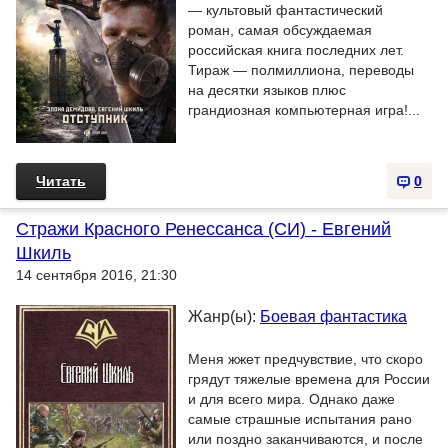
— культовый фантастический
роман, самая обсуждаемая
российская книга последних лет.
Тираж — полмиллиона, переводы
на десятки языков плюс
грандиозная компьютерная игра!...
Читать
0
Стражи Красного Ренессанса (СИ) - Евгений
Шкиль
14 сентября 2016, 21:30
Жанр(ы):
Боевая фантастика
Меня жжет предчувствие, что скоро
грядут тяжелые времена для России
и для всего мира. Однако даже
самые страшные испытания рано
или поздно заканчиваются, и после