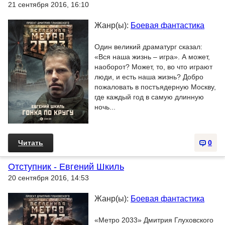
21 сентября 2016, 16:10
Жанр(ы):
Боевая фантастика
Один великий драматург сказал:
«Вся наша жизнь – игра». А может,
наоборот? Может, то, во что играют
люди, и есть наша жизнь? Добро
пожаловать в постъядерную Москву,
где каждый год в самую длинную
ночь...
Читать
0
Отступник - Евгений Шкиль
20 сентября 2016, 14:53
Жанр(ы):
Боевая фантастика
«Метро 2033» Дмитрия Глуховского