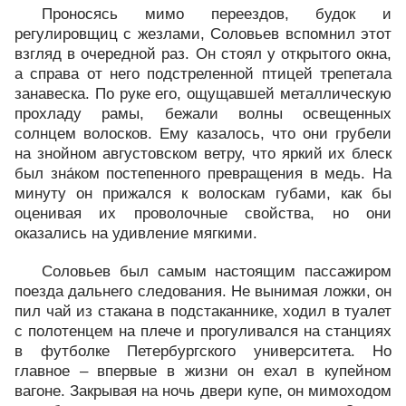
Проносясь мимо переездов, будок и
регулировщиц с жезлами, Соловьев вспомнил этот
взгляд в очередной раз. Он стоял у открытого окна,
а справа от него подстреленной птицей трепетала
занавеска. По руке его, ощущавшей металлическую
прохладу рамы, бежали волны освещенных
солнцем волосков. Ему казалось, что они грубели
на знойном августовском ветру, что яркий их блеск
был зна́ком постепенного превращения в медь. На
минуту он прижался к волоскам губами, как бы
оценивая их проволочные свойства, но они
оказались на удивление мягкими.
Соловьев был самым настоящим пассажиром
поезда дальнего следования. Не вынимая ложки, он
пил чай из стакана в подстаканнике, ходил в туалет
с полотенцем на плече и прогуливался на станциях
в футболке Петербургского университета. Но
главное – впервые в жизни он ехал в купейном
вагоне. Закрывая на ночь двери купе, он мимоходом