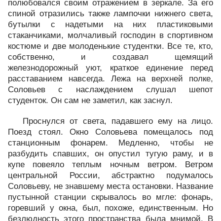
полюбовался своим отражением в зеркале. За его
спиной отразились также лампочки нижнего света,
бутылки с надетыми на них пластиковыми
стаканчиками, молчаливый господин в спортивном
костюме и две молоденькие студентки. Все те, кто,
собственно, и создавал щемящий
железнодорожный уют, краткое единение перед
расставанием навсегда. Лежа на верхней полке,
Соловьев с наслаждением слушал шепот
студенток. Он сам не заметил, как заснул.
Проснулся от света, падавшего ему на лицо.
Поезд стоял. Окно Соловьева помещалось под
станционным фонарем. Медленно, чтобы не
разбудить спавших, он опустил тугую раму, и в
купе повеяло теплым ночным ветром. Ветром
центральной России, абстрактно подумалось
Соловьеву, не знавшему места остановки. Название
пустынной станции скрывалось во мгле: фонарь,
горевший у окна, был, похоже, единственным. Но
безлюдность этого пространства была мнимой. В