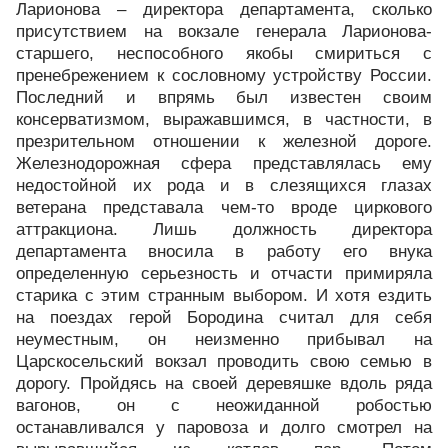
Ларионова – директора департамента, сколько
присутствием на вокзале генерала Ларионова-
старшего, неспособного якобы смириться с
пренебрежением к сословному устройству России.
Последний и впрямь был известен своим
консерватизмом, выражавшимся, в частности, в
презрительном отношении к железной дороге.
Железнодорожная сфера представлялась ему
недостойной их рода и в слезящихся глазах
ветерана представала чем-то вроде циркового
аттракциона. Лишь должность директора
департамента вносила в работу его внука
определенную серьезность и отчасти примиряла
старика с этим странным выбором. И хотя ездить
на поездах герой Бородина считал для себя
неуместным, он неизменно прибывал на
Царскосельский вокзал проводить свою семью в
дорогу. Пройдясь на своей деревяшке вдоль ряда
вагонов, он с неожиданной робостью
останавливался у паровоза и долго смотрел на