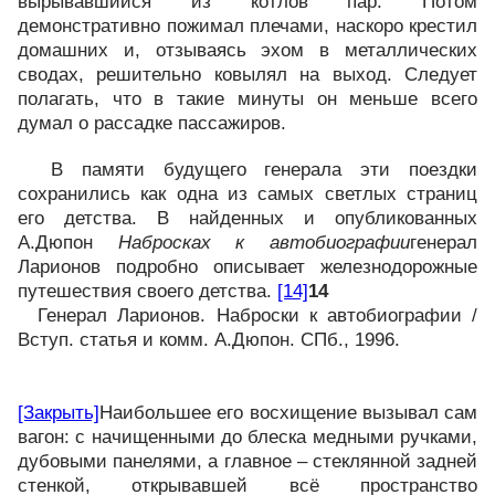
вырывавшийся из котлов пар. Потом
демонстративно пожимал плечами, наскоро крестил
домашних и, отзываясь эхом в металлических
сводах, решительно ковылял на выход. Следует
полагать, что в такие минуты он меньше всего
думал о рассадке пассажиров.
В памяти будущего генерала эти поездки
сохранились как одна из самых светлых страниц
его детства. В найденных и опубликованных
А.Дюпон
Набросках к автобиографии
генерал
Ларионов подробно описывает железнодорожные
путешествия своего детства.
[14]
14
Генерал Ларионов. Наброски к автобиографии /
Вступ. статья и комм. А.Дюпон. СПб., 1996.
[Закрыть]
Наибольшее его восхищение вызывал сам
вагон: с начищенными до блеска медными ручками,
дубовыми панелями, а главное – стеклянной задней
стенкой, открывавшей всё пространство