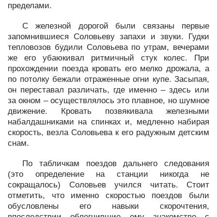
пределами.
С железной дорогой были связаны первые
запомнившиеся Соловьеву запахи и звуки. Гудки
тепловозов будили Соловьева по утрам, вечерами
же его убаюкивал ритмичный стук колес. При
прохождении поезда кровать его мелко дрожала, а
по потолку бежали отраженные огни купе. Засыпая,
он переставал различать, где именно – здесь или
за окном – осуществлялось это плавное, но шумное
движение. Кровать позвякивала железными
набалдашниками на спинках и, медленно набирая
скорость, везла Соловьева к его радужным детским
снам.
По табличкам поездов дальнего следования
(это определение на станции никогда не
сокращалось) Соловьев учился читать. Стоит
отметить, что именно скоростью поездов были
обусловлены его навыки скорочтения,
впоследствии облегчившие ему знакомство с