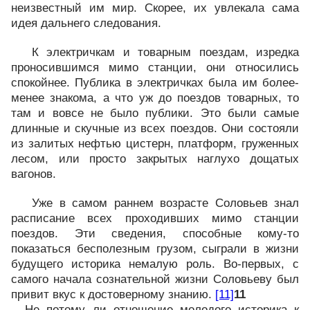
неизвестный им мир. Скорее, их увлекала сама
идея дальнего следования.
К электричкам и товарным поездам, изредка
проносившимся мимо станции, они относились
спокойнее. Публика в электричках была им более-
менее знакома, а что уж до поездов товарных, то
там и вовсе не было публики. Это были самые
длинные и скучные из всех поездов. Они состояли
из залитых нефтью цистерн, платформ, груженных
лесом, или просто закрытых наглухо дощатых
вагонов.
Уже в самом раннем возрасте Соловьев знал
расписание всех проходивших мимо станции
поездов. Эти сведения, способные кому-то
показаться бесполезным грузом, сыграли в жизни
будущего историка немалую роль. Во-первых, с
самого начала сознательной жизни Соловьеву был
привит вкус к достоверному знанию.
[11]
11
Не потому ли отношение молодого историка к