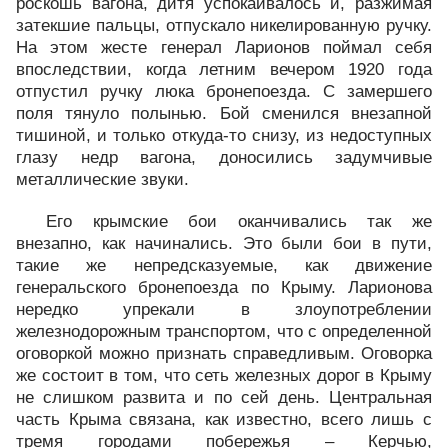
роскошь вагона, дитя успокаивалось и, разжимая
затекшие пальцы, отпускало никелированную ручку.
На этом жесте генерал Ларионов поймал себя
впоследствии, когда летним вечером 1920 года
отпустил ручку люка бронепоезда. С замершего
поля тянуло полынью. Бой сменился внезапной
тишиной, и только откуда-то снизу, из недоступных
глазу недр вагона, доносились задумчивые
металлические звуки.
Его крымские бои оканчивались так же
внезапно, как начинались. Это были бои в пути,
такие же непредсказуемые, как движение
генеральского бронепоезда по Крыму. Ларионова
нередко упрекали в злоупотреблении
железнодорожным транспортом, что с определенной
оговоркой можно признать справедливым. Оговорка
же состоит в том, что сеть железных дорог в Крыму
не слишком развита и по сей день. Центральная
часть Крыма связана, как известно, всего лишь с
тремя городами побережья – Керчью,