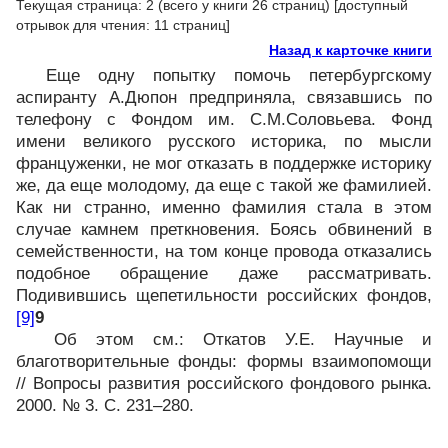
Текущая страница: 2 (всего у книги 26 страниц) [доступный
отрывок для чтения: 11 страниц]
Назад к карточке книги
Еще одну попытку помочь петербургскому
аспиранту А.Дюпон предприняла, связавшись по
телефону с Фондом им. С.М.Соловьева. Фонд
имени великого русского историка, по мысли
француженки, не мог отказать в поддержке историку
же, да еще молодому, да еще с такой же фамилией.
Как ни странно, именно фамилия стала в этом
случае камнем преткновения. Боясь обвинений в
семейственности, на том конце провода отказались
подобное обращение даже рассматривать.
Подивившись щепетильности российских фондов,
[9]
9
Об этом см.: Откатов У.Е. Научные и
благотворительные фонды: формы взаимопомощи
// Вопросы развития российского фондового рынка.
2000. № 3. С. 231–280.