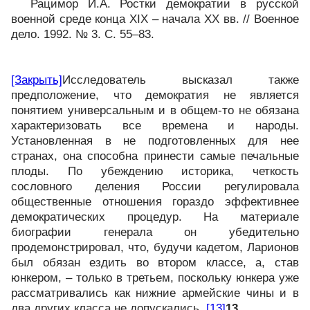
Рацимор И.А. Ростки демократии в русской
военной среде конца XIX – начала XX вв. // Военное
дело. 1992. № 3. С. 55–83.
[Закрыть]
Исследователь высказал также
предположение, что демократия не является
понятием универсальным и в общем-то не обязана
характеризовать все времена и народы.
Установленная в не подготовленных для нее
странах, она способна принести самые печальные
плоды. По убеждению историка, четкость
сословного деления России регулировала
общественные отношения гораздо эффективнее
демократических процедур. На материале
биографии генерала он убедительно
продемонстрировал, что, будучи кадетом, Ларионов
был обязан ездить во втором классе, а, став
юнкером, – только в третьем, поскольку юнкера уже
рассматривались как нижние армейские чины и в
два других класса не допускались.
[13]
13