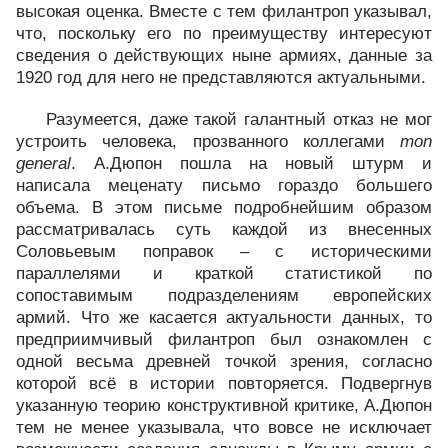
высокая оценка. Вместе с тем филантроп указывал,
что, поскольку его по преимуществу интересуют
сведения о действующих ныне армиях, данные за
1920 год для него не представляются актуальными.
Разумеется, даже такой галантный отказ не мог
устроить человека, прозванного коллегами
mon
general
. А.Дюпон пошла на новый штурм и
написала меценату письмо гораздо большего
объема. В этом письме подробнейшим образом
рассматривалась суть каждой из внесенных
Соловьевым поправок – с историческими
параллелями и краткой статистикой по
сопоставимым подразделениям европейских
армий. Что же касается актуальности данных, то
предприимчивый филантроп был ознакомлен с
одной весьма древней точкой зрения, согласно
которой всё в истории повторяется. Подвергнув
указанную теорию конструктивной критике, А.Дюпон
тем не менее указывала, что вовсе не исключает