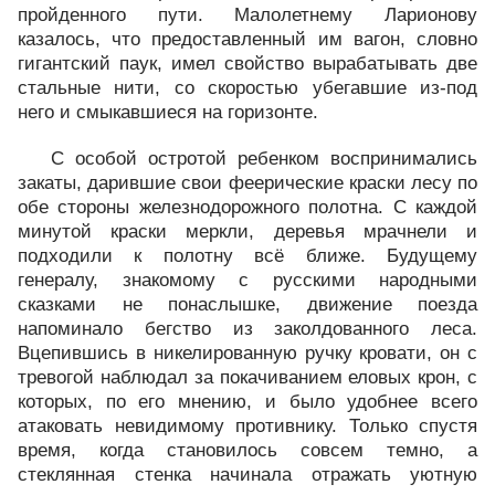
пройденного пути. Малолетнему Ларионову
казалось, что предоставленный им вагон, словно
гигантский паук, имел свойство вырабатывать две
стальные нити, со скоростью убегавшие из-под
него и смыкавшиеся на горизонте.
С особой остротой ребенком воспринимались
закаты, дарившие свои феерические краски лесу по
обе стороны железнодорожного полотна. С каждой
минутой краски меркли, деревья мрачнели и
подходили к полотну всё ближе. Будущему
генералу, знакомому с русскими народными
сказками не понаслышке, движение поезда
напоминало бегство из заколдованного леса.
Вцепившись в никелированную ручку кровати, он с
тревогой наблюдал за покачиванием еловых крон, с
которых, по его мнению, и было удобнее всего
атаковать невидимому противнику. Только спустя
время, когда становилось совсем темно, а
стеклянная стенка начинала отражать уютную