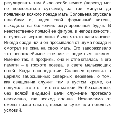
регулировать там было особо нечего (переезд мог
не пересекаться сутками), за три минуты до
появления всякого поезда мать Соловьева опускала
шлагбаум и, надев свой форменный китель,
выходила на балкончик регулировочной будки. В
неестественно прямой ее фигуре, в неподвижности,
в суровых чертах лица было что-то капитанское.
Иногда среди ночи он просыпался от шума поезда и
смотрел из окна на свою мать. Его завораживало
это непоколебимое стояние с поднятым жезлом.
Именно так, в профиль, она и отпечаталась в его
памяти – в грохоте поезда, в свете мелькающих
огней. Когда впоследствии Соловьев прочитал о
церквях заброшенных северных деревень, о том,
как священник служит там в пустом храме, он
подумал, что это – и о его матери. Ее беззаветное,
без всякой видимой цели служение протекало
неизменно, как восход солнца. Независимо от
смены правительств, времени суток или погодных
условий.