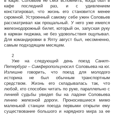
в кафе. Соловьев не смог вспомнить, когда был в
кафе последний раз, и с удивлением
констатировал, что жизнь его становится менее
скромной. Устроенный самому себе ужин Соловьев
рассматривал как прощальный. У него уже имелся
железнодорожный билет, который он, запуская руку
в карман пиджака, не без удовольствия ощупывал.
Для командировки в Ялту август был, несомненно,
самым подходящим месяцем.
2
Уже на следующий день поезд
Санкт-
Петербург – Симферополь
уносил Соловьева на юг.
Излишне говорить, что поезд для молодого
историка не был обычным транспортным
средством. Жизнь его складывалась так, что
любой, кто способен читать по руке, параллельно с
линией судьбы увидел бы на ладони Соловьева
линию железной дороги. Проносившиеся мимо
маленькой станции поезда первыми открыли ему
существование большого и нарядного мира за ее