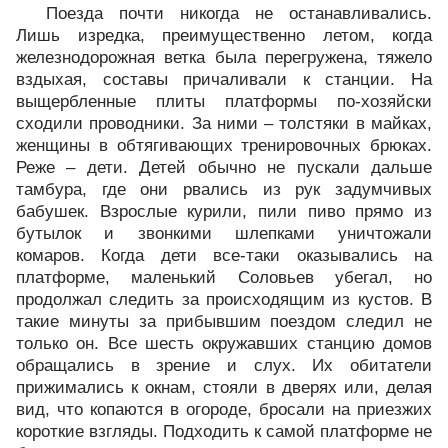
Поезда почти никогда не останавливались.
Лишь изредка, преимущественно летом, когда
железнодорожная ветка была перегружена, тяжело
вздыхая, составы причаливали к станции. На
выщербленные плиты платформы по-хозяйски
сходили проводники. За ними – толстяки в майках,
женщины в обтягивающих тренировочных брюках.
Реже – дети. Детей обычно не пускали дальше
тамбура, где они рвались из рук задумчивых
бабушек. Взрослые курили, пили пиво прямо из
бутылок и звонкими шлепками уничтожали
комаров. Когда дети все-таки оказывались на
платформе, маленький Соловьев убегал, но
продолжал следить за происходящим из кустов. В
такие минуты за прибывшим поездом следил не
только он. Все шесть окружавших станцию домов
обращались в зрение и слух. Их обитатели
прижимались к окнам, стояли в дверях или, делая
вид, что копаются в огороде, бросали на приезжих
короткие взгляды. Подходить к самой платформе не