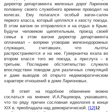
директор департамента железных дорог Ларионов
половину своего служебного времени проводил на
колесах. Ему полагался особый вагон-салон
первого класса, который цеплялся к хвосту поезда.
В этом вагоне он отправлялся и на отдых в Крым.
Будучи человеком щепетильным, проезд своей
семьи в этом вагоне директор департамента
оплачивал – вопреки уговорам железнодорожных
служащих, считавших, что льготы
распространяются и на нее. Гувернантка ехала во
втором классе того же поезда, а прислуга – в
третьем. Последнее обстоятельство служило
впоследствии поводом для различных спекуляций
и даже выводов об открыто недемократическом
характере отношений в доме Ларионовых.
В ответ на подобное обвинение можно
сослаться на мнение И.А.Рацимора, указавшего,
что по ряду причин сословная идеология в конце
XIX в. преобладала над демократической.
[12]
12