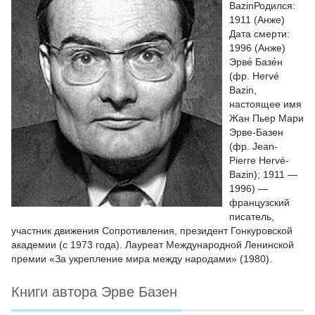
BazinРодился:
1911 (Анже)
Дата смерти:
1996 (Анже)
Эрве́ Базе́н
(фр. Hervé
Bazin,
настоящее имя
Жан Пьер Мари
Эрве-Базен
(фр. Jean-
Pierre Hervé-
Bazin); 1911 —
1996) —
французский
писатель,
участник движения Сопротивления, президент Гонкуровской
академии (с 1973 года). Лауреат Международной Ленинской
премии «За укрепление мира между народами» (1980).
Книги автора Эрве Базен