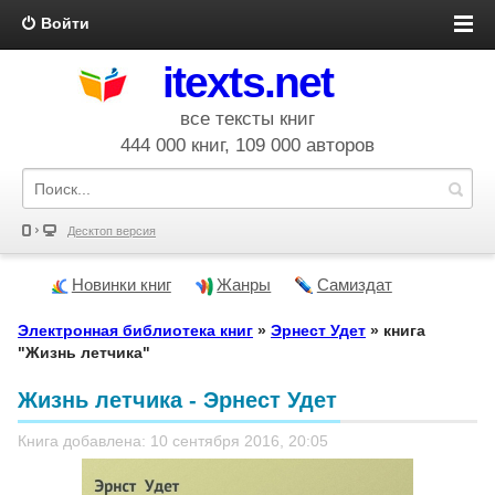
Войти
itexts.net
все тексты книг
444 000 книг, 109 000 авторов
Десктоп версия
Новинки книг
Жанры
Самиздат
Электронная библиотека книг
»
Эрнест Удет
» книга
"Жизнь летчика"
Жизнь летчика - Эрнест Удет
Книга добавлена: 10 сентября 2016, 20:05