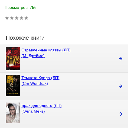
Просмотров: 756
Похожие книги
Отравленные клятвы (ЛП)
(М. Джеймс)
Темнота Крида (ЛП)
(Cm Wondrak)
Брак для одного (ЛП)
(Элла Мейз)