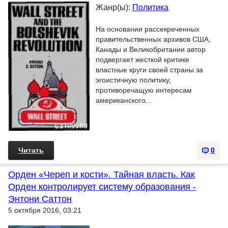
Жанр(ы):
Политика
На основании рассекреченных
правительственных архивов США,
Канады и Великобритании автор
подвергает жесткой критике
властные круги своей страны за
эгоистичную политику,
противоречащую интересам
американского...
Читать
0
Орден «Череп и кости». Тайная власть. Как
Орден контролирует систему образования -
Энтони Саттон
5 октября 2016, 03:21