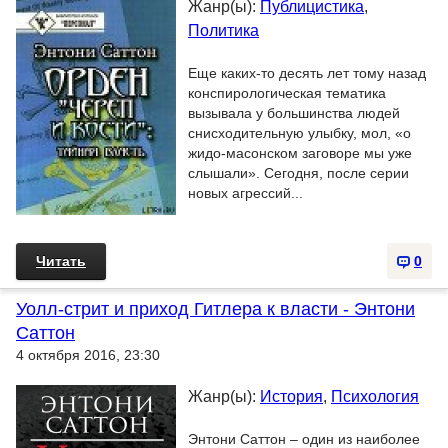
Жанр(ы):
Публицистика
,
Политика
Еще каких-то десять лет тому назад
конспирологическая тематика
вызывала у большинства людей
снисходительную улыбку, мол, «о
жидо-масонском заговоре мы уже
слышали». Сегодня, после серии
новых агрессий...
Читать
0
Уолл-стрит и приход Гитлера к власти - Энтони
Саттон
4 октября 2016, 23:30
Жанр(ы):
История
,
Психология
Энтони Саттон – один из наиболее