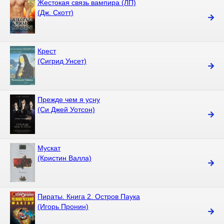
Жестокая связь вампира (ЛП)
(Дж. Скотт)
Крест
(Сигрид Унсет)
Прежде чем я усну
(Си Джей Уотсон)
Мускат
(Кристин Валла)
Пираты. Книга 2. Остров Паука
(Игорь Пронин)