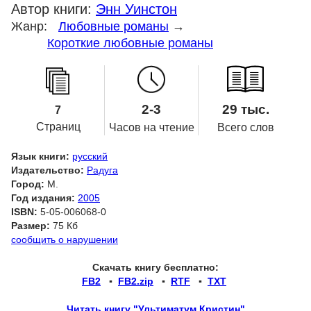
Автор книги:
Энн Уинстон
Жанр:
Любовные романы
→
Короткие любовные романы
2-3
29 тыс.
7
Страниц
Часов на чтение
Всего слов
Язык книги:
русский
Издательство:
Радуга
Город:
М.
Год издания:
2005
ISBN:
5-05-006068-0
Размер:
75 Кб
сообщить о нарушении
Скачать книгу бесплатно:
FB2
▪
FB2.zip
▪
RTF
▪
TXT
Читать книгу "Ультиматум Кристин"