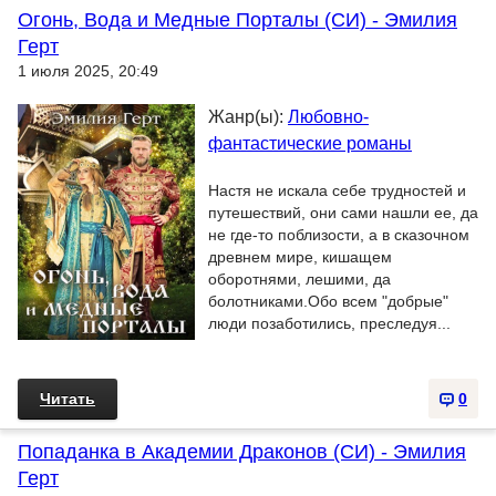
Огонь, Вода и Медные Порталы (СИ) - Эмилия
Герт
1 июля 2025, 20:49
Жанр(ы):
Любовно-
фантастические романы
Настя не искала себе трудностей и
путешествий, они сами нашли ее, да
не где-то поблизости, а в сказочном
древнем мире, кишащем
оборотнями, лешими, да
болотниками.Обо всем "добрые"
люди позаботились, преследуя...
Читать
0
Попаданка в Академии Драконов (СИ) - Эмилия
Герт