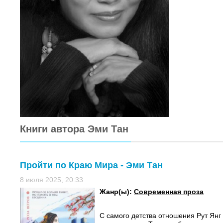
Книги автора Эми Тан
Пройти по Краю Мира - Эми Тан
8 июля 2025, 20:33
Жанр(ы):
Современная проза
С самого детства отношения Рут Янг