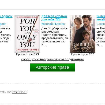
ы вдвоем
Для тебя и только
Бывши
для тебя (ЛП)
незаб
оррес
Кэролайн Кепнес
Стася
епляясь
Джо Голдберг готов
— Над
мы
к переменам.
его гу
 любовь.
Вместо того чтобы
презр
ть люди,
продавать книги, он
усмеш
ых нет
теперь пишет их.
думал
И…
из…
Просмотров: 323
Просмотров: 247
сообщить о неприемлемом содержании
Авторские права
тельна:
itexts.net
.