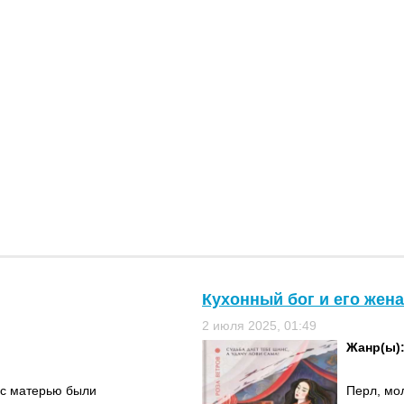
Кухонный бог и его жена
2 июля 2025, 01:49
Жанр(ы)
 с матерью были
Перл, мо