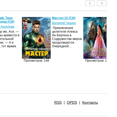
й. Твоя
Мастер 15 (СИ)
Ме
удка (СИ)
м
Валерий Чащин
ак
 Ангелова
Приключения
Ир
о же, Ася, —
целителя Алекса
бы кривятся в
Ан Бергена в
Я
ительной
Содружестве миров
об
ке. — А я
продолжаются.
оч
, тот мужик
Очередной…
ма
её
за
п
Просмотров: 148
Просмотров: 128
RSS
|
OPDS
|
Контакты