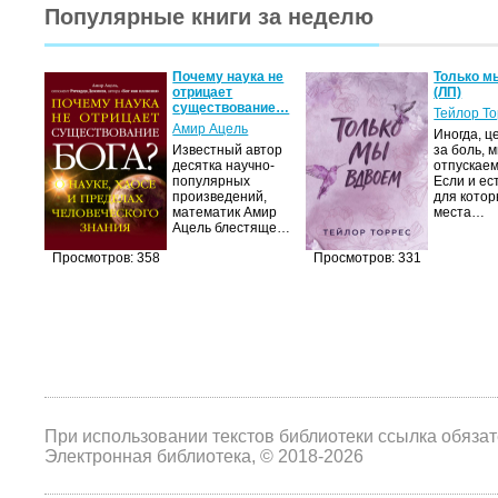
Популярные книги за неделю
Почему наука не
Только м
отрицает
(ЛП)
существование…
Тейлор Т
Амир Ацель
Иногда, ц
Известный автор
за боль, 
десятка научно-
отпускаем
популярных
Если и ес
произведений,
для котор
математик Амир
места…
Ацель блестяще…
Просмотров: 358
Просмотров: 331
При использовании текстов библиотеки ссылка обяза
Электронная библиотека, © 2018-2026