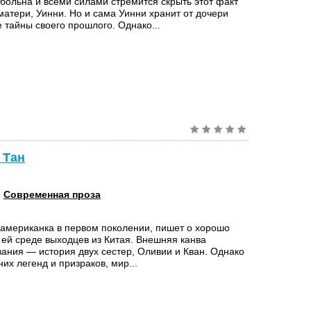
 больна и всеми силами стремится скрыть этот факт
матери, Уинни. Но и сама Уинни хранит от дочери
 тайны своего прошлого. Однако...
 Тан
:
Современная проза
 американка в первом поколении, пишет о хорошо
 ей среде выходцев из Китая. Внешняя канва
вания — история двух сестер, Оливии и Кван. Однако
их легенд и призраков, мир...