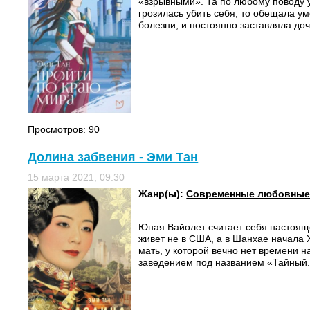
«взрывными». Та по любому поводу 
грозилась убить себя, то обещала у
болезни, и постоянно заставляла доч
Просмотров: 90
Долина забвения - Эми Тан
15 марта 2021, 09:30
Жанр(ы):
Современные любовные
Юная Вайолет считает себя настоящ
живет не в США, а в Шанхае начала X
мать, у которой вечно нет времени н
заведением под названием «Тайный.