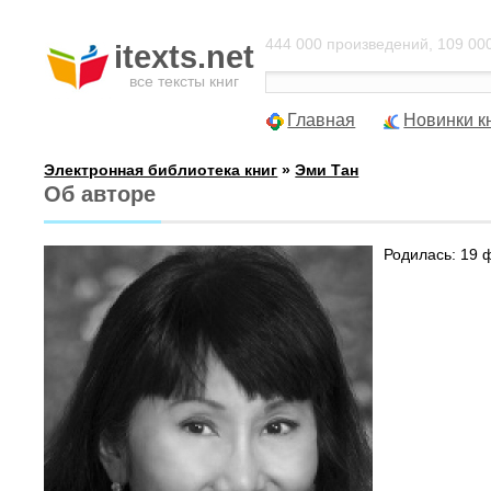
444 000 произведений, 109 000
itexts.net
все тексты книг
Главная
Новинки к
Электронная библиотека книг
»
Эми Тан
Об авторе
Родилась: 19 