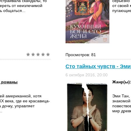
устраивала скандалы, то
серьезно
мереть от неизлечимой
от своей 
ь общаться...
пугающие
Просмотров: 81
Сто тайных чувств - Эми
6 октября 2016, 20:00
 романы
Жанр(ы)
ей американкой, хотя
Эми Тан,
X века, где ее красавица-
знакомой
а дочку, управляет
повество
..
мир древн