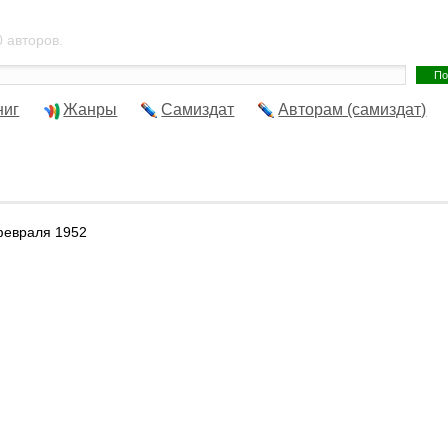
 авторов.
ниг
Жанры
Самиздат
Авторам (самиздат)
февраля 1952