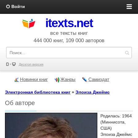
Войти
itexts.net
все тексты книг
444 000 книг, 109 000 авторов
Десктоп версия
Новинки книг
Жанры
Самиздат
Электронная библиотека книг
»
Элоиза Джеймс
Об авторе
Родилась: 1964
(Миннисота,
США)
Элоиза Джеймс