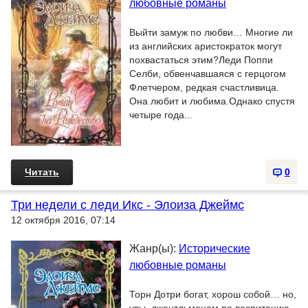
любовные романы
Выйти замуж по любви… Многие ли
из английских аристократок могут
похвастаться этим?Леди Поппи
Селби, обвенчавшаяся с герцогом
Флетчером, редкая счастливица.
Она любит и любима.Однако спустя
четыре года...
Читать
0
Три недели с леди Икс - Элоиза Джеймс
12 октября 2016, 07:14
Жанр(ы):
Исторические
любовные романы
Торн Дотри богат, хорош собой… но,