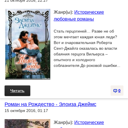
21 октября 2016, 22:27
Жанр(ы):
Исторические
любовные романы
Стать герцогиней… Разве не об
этом мечтает каждая юная леди?
Вот и очаровательная Роберта
Сент-Джайлз оказалась во власти
обаяния герцога Вильерса –
опытного и холодного
соблазнителя.До роковой ошибки...
Читать
0
Роман на Рождество - Элоиза Джеймс
15 октября 2016, 01:17
Жанр(ы):
Исторические