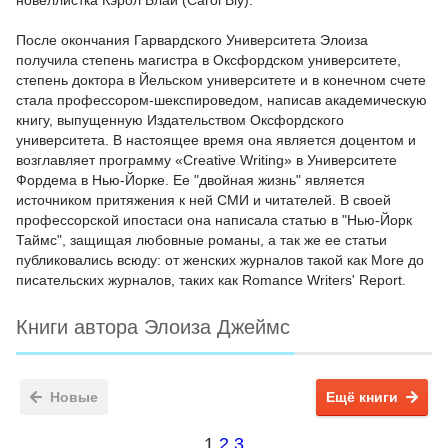
новеллистка Кэрол Блай (Carol Bly).
После окончания Гарвардского Университета Элоиза
получила степень магистра в Оксфордском университете,
степень доктора в Йельском университете и в конечном счете
стала профессором-шекспироведом, написав академическую
книгу, выпущенную Издательством Оксфордского
университета. В настоящее время она является доцентом и
возглавляет программу «Creative Writing» в Университете
Фордема в Нью-Йорке. Ее "двойная жизнь" является
источником притяжения к ней СМИ и читателей. В своей
профессорской ипостаси она написала статью в "Нью-Йорк
Таймс", защищая любовные романы, а так же ее статьи
публиковались всюду: от женских журналов такой как More до
писательских журналов, таких как Romance Writers' Report.
Книги автора Элоиза Джеймс
Новые
Ещё книги
1
2
3