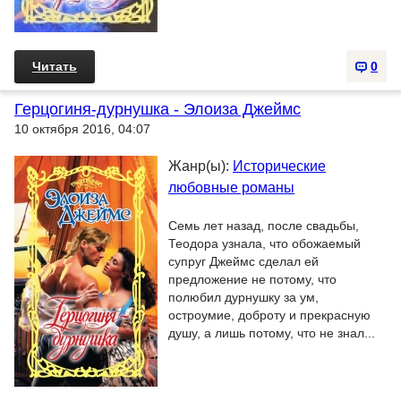
Читать
0
Герцогиня-дурнушка - Элоиза Джеймс
10 октября 2016, 04:07
Жанр(ы):
Исторические
любовные романы
Семь лет назад, после свадьбы,
Теодора узнала, что обожаемый
супруг Джеймс сделал ей
предложение не потому, что
полюбил дурнушку за ум,
остроумие, доброту и прекрасную
душу, а лишь потому, что не знал...