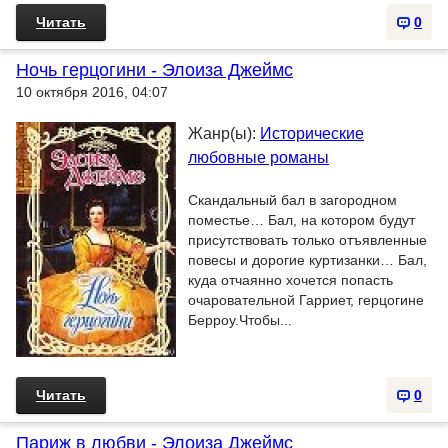
Читать
0
Ночь герцогини - Элоиза Джеймс
10 октября 2016, 04:07
Жанр(ы):
Исторические
любовные романы
Скандальный бал в загородном
поместье… Бал, на котором будут
присутствовать только отъявленные
повесы и дорогие куртизанки… Бал,
куда отчаянно хочется попасть
очаровательной Гарриет, герцогине
Берроу.Чтобы...
Читать
0
Париж в любви - Элоиза Джеймс