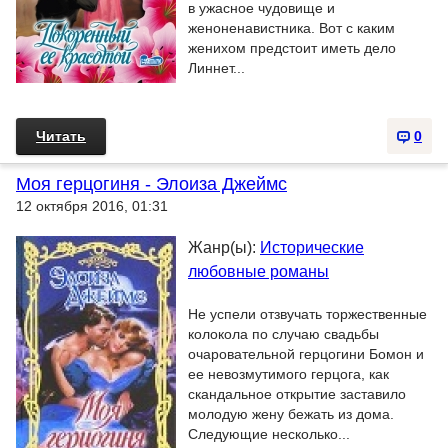
в ужасное чудовище и
женоненавистника. Вот с каким
женихом предстоит иметь дело
Линнет...
Читать
0
Моя герцогиня - Элоиза Джеймс
12 октября 2016, 01:31
Жанр(ы):
Исторические
любовные романы
Не успели отзвучать торжественные
колокола по случаю свадьбы
очаровательной герцогини Бомон и
ее невозмутимого герцога, как
скандальное открытие заставило
молодую жену бежать из дома.
Следующие несколько...