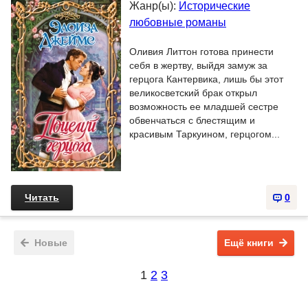
Жанр(ы):
Исторические
любовные романы
Оливия Литтон готова принести
себя в жертву, выйдя замуж за
герцога Кантервика, лишь бы этот
великосветский брак открыл
возможность ее младшей сестре
обвенчаться с блестящим и
красивым Таркуином, герцогом...
Читать
0
Новые
Ещё книги
1
2
3