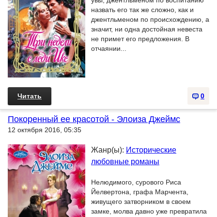
увы, джентльменом по воспитанию
назвать его так же сложно, как и
джентльменом по происхождению, а
значит, ни одна достойная невеста
не примет его предложения. В
отчаянии...
Читать
0
Покоренный ее красотой - Элоиза Джеймс
12 октября 2016, 05:35
Жанр(ы):
Исторические
любовные романы
Нелюдимого, сурового Риса
Йелвертона, графа Марчента,
живущего затворником в своем
замке, молва давно уже превратила