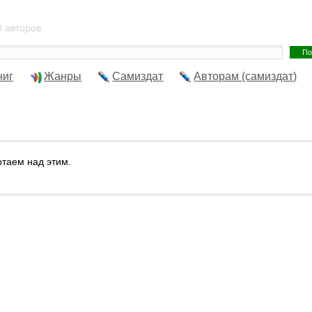
 авторов.
ниг
Жанры
Самиздат
Авторам (самиздат)
отаем над этим.