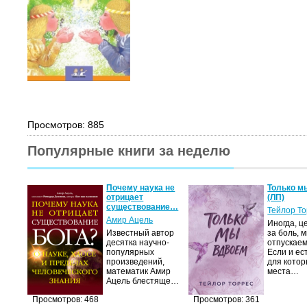
Просмотров: 885
Популярные книги за неделю
Почему наука не
Только м
отрицает
(ЛП)
существование…
Тейлор Т
Амир Ацель
Иногда, ц
Известный автор
за боль, 
десятка научно-
отпускаем
популярных
Если и ес
произведений,
для котор
математик Амир
места…
Ацель блестяще…
Просмотров: 468
Просмотров: 361