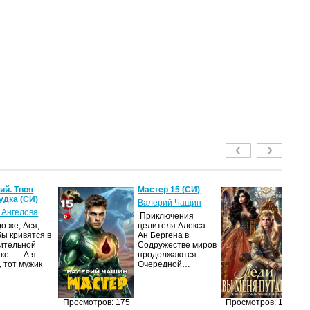
й. Твоя
Мастер 15 (СИ)
Ле
удка (СИ)
пу
Валерий Чащин
 Ангелова
Я
Приключения
о же, Ася, —
целителя Алекса
Н
бы кривятся в
Ан Бергена в
по
ительной
Содружестве миров
на
ке. — А я
продолжаются.
ср
, тот мужик
Очередной…
пс
ве
ан
п
Просмотров: 175
Просмотров: 166