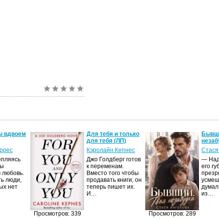
ы вдвоем
Для тебя и только
Бывши
для тебя (ЛП)
незаб
оррес
Кэролайн Кепнес
Стася
епляясь
Джо Голдберг готов
— Над
мы
к переменам.
его гу
 любовь.
Вместо того чтобы
презр
ть люди,
продавать книги, он
усмеш
ых нет
теперь пишет их.
думал
И…
из…
Просмотров: 339
Просмотров: 289