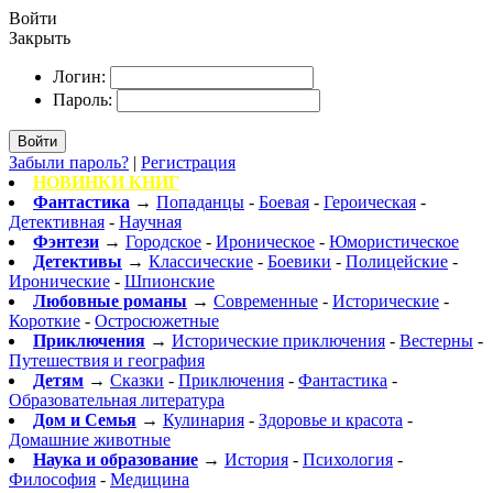
Войти
Закрыть
Логин:
Пароль:
Войти
Забыли пароль?
|
Регистрация
НОВИНКИ КНИГ
Фантастика
→
Попаданцы
-
Боевая
-
Героическая
-
Детективная
-
Научная
Фэнтези
→
Городское
-
Ироническое
-
Юмористическое
Детективы
→
Классические
-
Боевики
-
Полицейские
-
Иронические
-
Шпионские
Любовные романы
→
Современные
-
Исторические
-
Короткие
-
Остросюжетные
Приключения
→
Исторические приключения
-
Вестерны
-
Путешествия и география
Детям
→
Сказки
-
Приключения
-
Фантастика
-
Образовательная литература
Дом и Семья
→
Кулинария
-
Здоровье и красота
-
Домашние животные
Наука и образование
→
История
-
Психология
-
Философия
-
Медицина