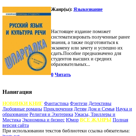
Жанр(ы):
Языкознание
Настоящее издание поможет
систематизировать полученные ранее
знания, а также подготовиться к
экзамену или зачету и успешно их
сдать.Пособие предназначено для
студентов высших и средних
образовательных...
0
Читать
Навигация
НОВИНКИ КНИГ
Фантастика
Фэнтези
Детективы
Любовные романы
Приключения
Детям
Дом и Семья
Наука и
образование
Религия и Эзотерика
Ужасы, Триллеры и
Мистика
Экономика и бизнес
Юмор
ВСЕ ЖАНРЫ
Полная
версия сайта
При использовании текстов библиотеки ссылка обязательна: