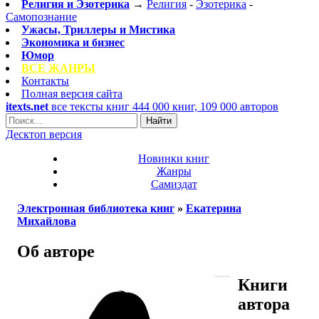
Религия и Эзотерика
→
Религия
-
Эзотерика
-
Самопознание
Ужасы, Триллеры и Мистика
Экономика и бизнес
Юмор
ВСЕ ЖАНРЫ
Контакты
Полная версия сайта
itexts.net
все тексты книг
444 000 книг, 109 000 авторов
Найти
Десктоп версия
Новинки книг
Жанры
Самиздат
Электронная библиотека книг
»
Екатерина
Михайлова
Об авторе
Книги
автора