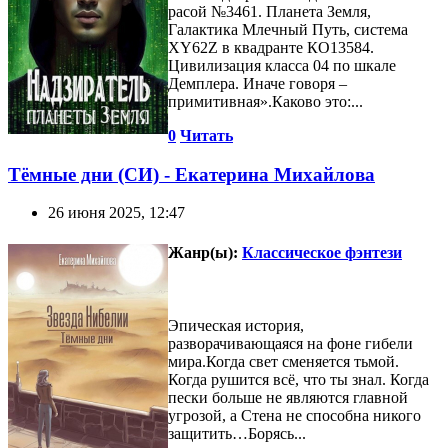
расой №3461. Планета Земля,
Галактика Млечный Путь, система
XY62Z в квадранте КО13584.
Цивилизация класса 04 по шкале
Демплера. Иначе говоря –
примитивная».Каково это:...
0
Читать
Тёмные дни (СИ) - Екатерина Михайлова
26 июня 2025, 12:47
Жанр(ы):
Классическое фэнтези
Эпическая история,
разворачивающаяся на фоне гибели
мира.Когда свет сменяется тьмой.
Когда рушится всё, что ты знал. Когда
пески больше не являются главной
угрозой, а Стена не способна никого
защитить…Борясь...