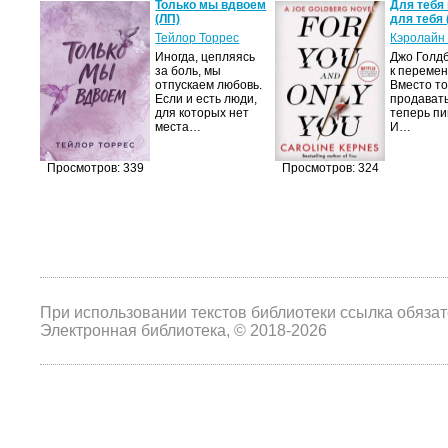
а не
Только мы вдвоем
Для тебя 
(ЛП)
для тебя 
ние…
Тейлор Торрес
Кэролайн
Иногда, цепляясь
Джо Голдб
тор
за боль, мы
к перемен
но-
отпускаем любовь.
Вместо то
Если и есть люди,
продавать
,
для которых нет
теперь пи
мир
места…
И…
яще…
Просмотров: 339
Просмотров: 324
При использовании текстов библиотеки ссылка обяза
Электронная библиотека, © 2018-2026