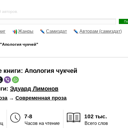
 авторов.
ниг
Жанры
Самиздат
Авторам (самиздат)
 "Апология чукчей"
е книги:
Апология чукчей
иги:
Эдуард Лимонов
оза
→
Современная проза
7-8
102 тыс.
иц
Часов на чтение
Всего слов