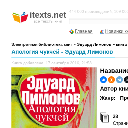
444 000 произведений, 109 000
itexts.net
все тексты книг
Главная
Новинки к
Электронная библиотека книг
»
Эдуард Лимонов
» книга
Апология чукчей - Эдуард Лимонов
Книга добавлена: 17 сентября 2016, 21:58
Названи
Автор кн
Жанр:
Пр
28
Стран