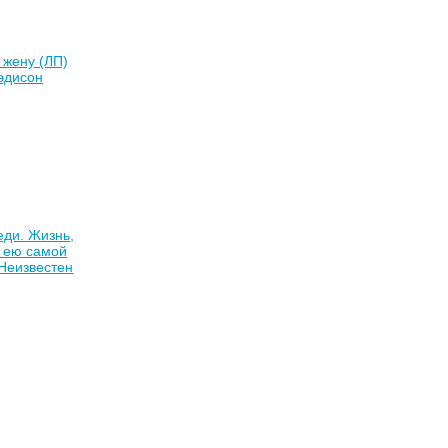
 жену (ЛП)
эдисон
ди. Жизнь,
 ею самой
Неизвестен