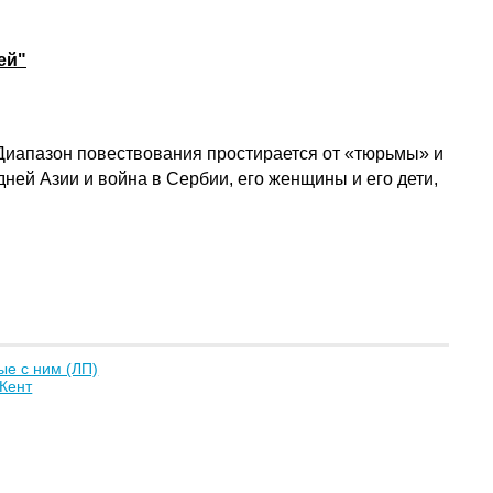
ей"
 Диапазон повествования простирается от «тюрьмы» и
ей Азии и война в Сербии, его женщины и его дети,
е с ним (ЛП)
Кент