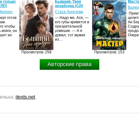
и только
Бывший. Твоя
Масте
(ЛП)
незабудка (СИ)
Валер
 Кепнес
Стася Ангелова
Прик
ерг готов
— Надо же, Ася, —
целит
ам.
его губы кривятся в
Ан Бе
го чтобы
презрительной
Содру
 книги, он
усмешке. — А я
продо
шет их.
думал, тот мужик
Очер
из…
Просмотров: 258
Просмотров: 153
Авторские права
тельна:
itexts.net
.