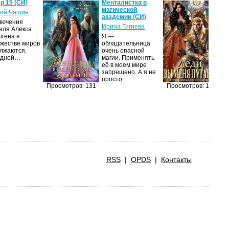
р 15 (СИ)
Менталистка в
Ле
магической
пу
ий Чащин
академии (СИ)
Я
лючения
Ирина Тигиева
еля Алекса
Н
ргена в
Я —
по
жестве миров
обладательница
на
лжаются.
очень опасной
ср
едной…
магии. Применять
пс
её в моём мире
ве
запрещено. А я не
ан
просто…
п
Просмотров: 131
Просмотров: 130
RSS
|
OPDS
|
Контакты