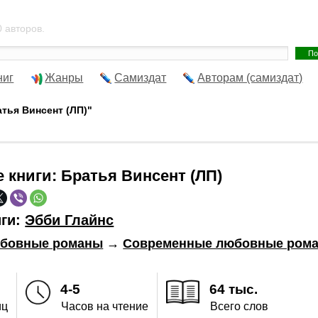
 авторов.
ниг
Жанры
Самиздат
Авторам (самиздат)
атья Винсент (ЛП)"
е книги:
Братья Винсент (ЛП)
иги:
Эбби Глайнс
бовные романы
→
Современные любовные ром
4-5
64 тыс.
иц
Часов на чтение
Всего слов