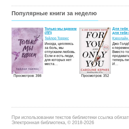
Популярные книги за неделю
а не
Только мы вдвоем
Для тебя 
(ЛП)
для тебя 
ние…
Тейлор Торрес
Кэролайн
Иногда, цепляясь
Джо Голдб
тор
за боль, мы
к перемен
но-
отпускаем любовь.
Вместо то
Если и есть люди,
продавать
,
для которых нет
теперь пи
мир
места…
И…
яще…
Просмотров: 398
Просмотров: 352
При использовании текстов библиотеки ссылка обяза
Электронная библиотека, © 2018-2026