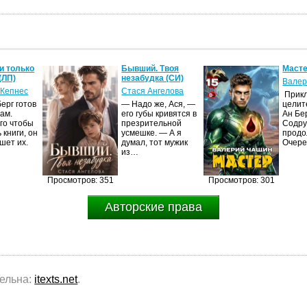
и только
Бывший. Твоя
Масте
(ЛП)
незабудка (СИ)
Валер
 Кепнес
Стася Ангелова
Прик
ерг готов
— Надо же, Ася, —
целит
ам.
его губы кривятся в
Ан Бе
го чтобы
презрительной
Содру
 книги, он
усмешке. — А я
продо
шет их.
думал, тот мужик
Очер
из…
Просмотров: 351
Просмотров: 301
Авторские права
тельна:
itexts.net
.