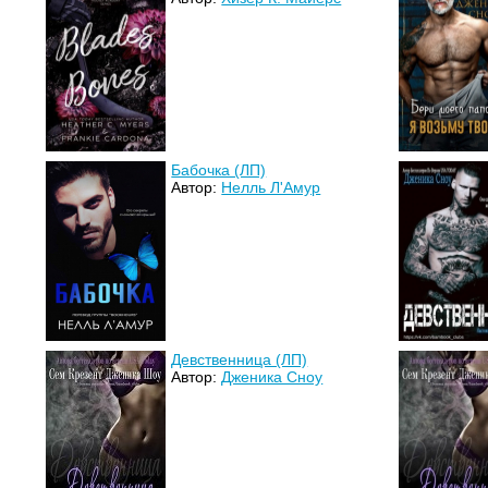
Бабочка (ЛП)
Автор:
Нелль Л'Амур
Девственница (ЛП)
Автор:
Дженика Сноу