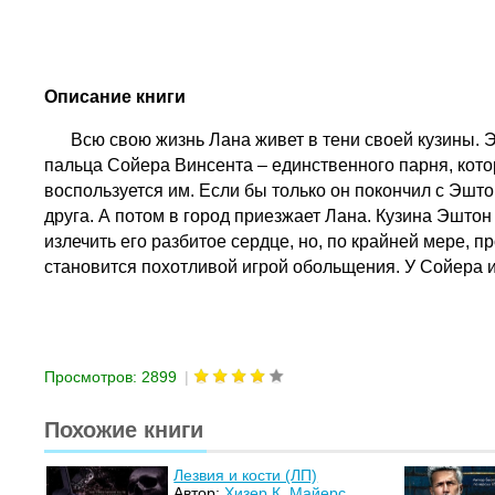
Описание книги
Всю свою жизнь Лана живет в тени своей кузины. Эшт
пальца Сойера Винсента – единственного парня, котор
воспользуется им. Если бы только он покончил с Эшт
друга. А потом в город приезжает Лана. Кузина Эштон
излечить его разбитое сердце, но, по крайней мере,
становится похотливой игрой обольщения. У Сойера и 
Просмотров: 2899
|
Похожие книги
Лезвия и кости (ЛП)
Автор:
Хизер К. Майерс