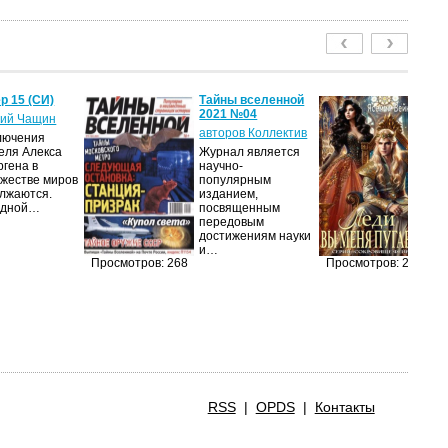
р 15 (СИ)
Тайны вселенной
Ле
2021 №04
пу
ий Чащин
авторов Коллектив
Я
лючения
еля Алекса
Журнал является
Н
ргена в
научно-
по
жестве миров
популярным
на
лжаются.
изданием,
ср
едной…
посвященным
пс
передовым
ве
достижениям науки
ан
и…
п
Просмотров: 268
Просмотров: 211
RSS
|
OPDS
|
Контакты