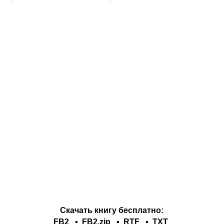
Скачать книгу бесплатно:
FB2
▪
FB2.zip
▪
RTF
▪
TXT