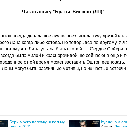
Читать книгу "Братья Винсент (ЛП)"
он всегда делала все лучше всех, имела кучу друзей и выг
ого Лана когда-либо хотела. Но теперь все по-другому. У Л
он, потому что Лана устала быть второй. Сердце Сойера р
 всегда была милой и красноречивой, но сейчас она еще и 
 проведенное с ней время может заставить Эштон ревновать
Ланы могут быть различные мотивы, но их частые встречи м
Бери моего папочку, я возьму
Куплена и оп
твоего (ЛП)
Автор:
Джени