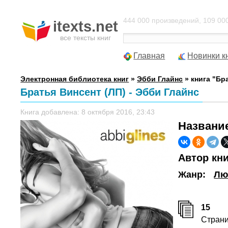
444 000 произведений, 109 000
itexts.net
все тексты книг
Главная
Новинки к
Электронная библиотека книг
»
Эбби Глайнс
» книга "Бр
Братья Винсент (ЛП) - Эбби Глайнс
Книга добавлена: 8 октября 2016, 23:43
Названи
Автор кн
Жанр:
Лю
15
Стран