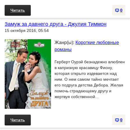
Читать
0
Замуж за давнего друга - Джулия Тиммон
15 октября 2016, 05:54
Жанр(ы):
Короткие любовные
романы
Герберт Оурэй безнадежно влюблен
в капризную красавицу Фиону,
которая открыто издевается над
ним. О нем самом тайно мечтает
его подруга детства Дебора. Желая
помочь страдающему другу и
жертвуя собственной...
Читать
0