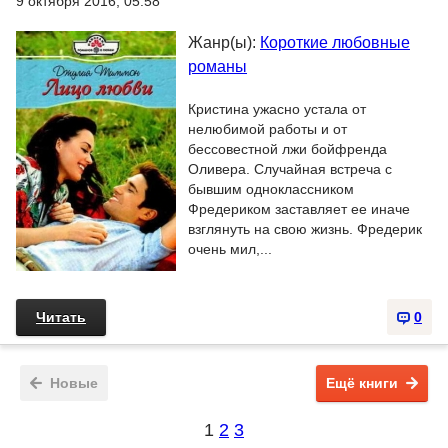
9 октября 2016, 05:58
Жанр(ы):
Короткие любовные
романы
Кристина ужасно устала от
нелюбимой работы и от
бессовестной лжи бойфренда
Оливера. Случайная встреча с
бывшим одноклассником
Фредериком заставляет ее иначе
взглянуть на свою жизнь. Фредерик
очень мил,...
Читать
0
Новые
Ещё книги
1
2
3