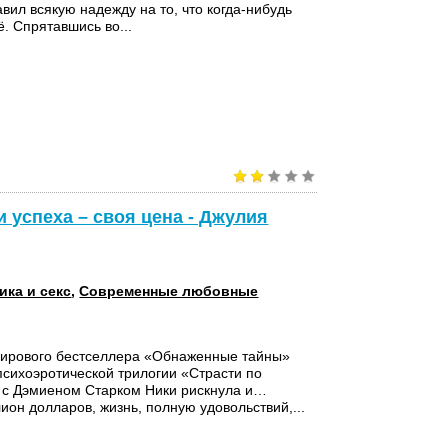
авил всякую надежду на то, что когда-нибудь
ё. Спрятавшись во...
 успеха – своя цена - Джулия
ика и секс
,
Современные любовные
ирового бестселлера «Обнаженные тайны»
 психоэротической трилогии «Страсти по
е с Дэмиеном Старком Ники рискнула и…
ион долларов, жизнь, полную удовольствий,...