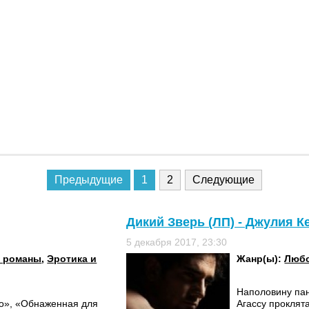
Предыдущие
1
2
Следующие
Дикий Зверь (ЛП) - Джулия К
5 декабря 2017, 23:30
 романы
,
Эротика и
Жанр(ы):
Любо
Наполовину пан
го», «Обнаженная для
Агассу проклят