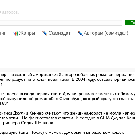
 авторов.
ниг
Жанры
Самиздат
Авторам (самиздат)
нер
– известный американский автор любовных романов, юрист по 
тоянно радует читателей новинками. В 2004 году, оставив юридичес
г.
ет после выхода первой книги Джулия решила изменить любимому 
ss” выпустило её роман «Код Givenchy» , который сразу же взлетел
DAY.
тики Джулии Кеннер считают, что женщина-юрист не могла написать
тематики. Но факт остаётся фактом. И сегодня в США Джулия Кен
о триллера Сидни Шелдона.
жтауне (штат Техас) с мужем, дочерью и множеством кошек.