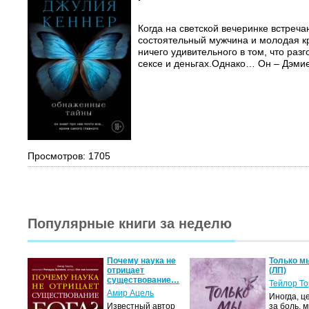
Когда на светской вечеринке встреч
состоятельный мужчина и молодая к
ничего удивительного в том, что разг
сексе и деньгах.Однако… Он – Дэмие
Просмотров: 1705
Популярные книги за неделю
Почему наука не
Только м
отрицает
(ЛП)
существование…
Тейлор Т
Амир Ацель
Иногда, ц
Известный автор
за боль, 