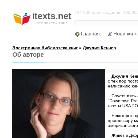
444 000 произведений, 109 000
itexts.net
все тексты книг
Главная
Новинки к
Электронная библиотека книг
»
Джулия Кеннер
Об авторе
Джулия Кен
с тех пор пос
написанию кни
Спустя пять л
“Downtown Pre
газеты USA TO
Некоторые кри
профессору ма
американског
Живёт в Джорд