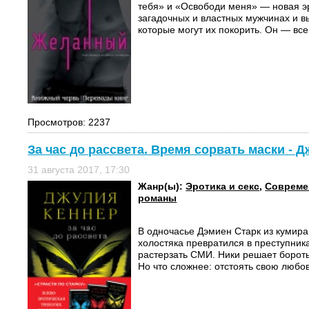
тебя» и «Освободи меня» — новая эр
загадочных и властных мужчинах и
которые могут их покорить. Он — все,
Просмотров: 2237
За час до рассвета. Время сорвать маски - 
31 августа 2017, 17:30
Жанр(ы):
Эротика и секс
,
Совреме
романы
В одночасье Дэмиен Старк из кумира
холостяка превратился в преступника
растерзать СМИ. Ники решает бороть
Но что сложнее: отстоять свою любов