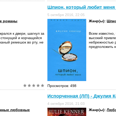
Шпион, который любит меня 
5 октября 2016, 22:05
е романы
Жанр(ы):
Шпио
крался к двери, шагнул за
Всем известно,
, стонущей и корчащейся
высокий привле
жаный ремешок во рту, не
небрежностью 
предположить на
Просмотров: 498
Испорченная (ЛП) - Джулия 
4 октября 2016, 21:03
нные любовные
Жанр(ы):
Любо