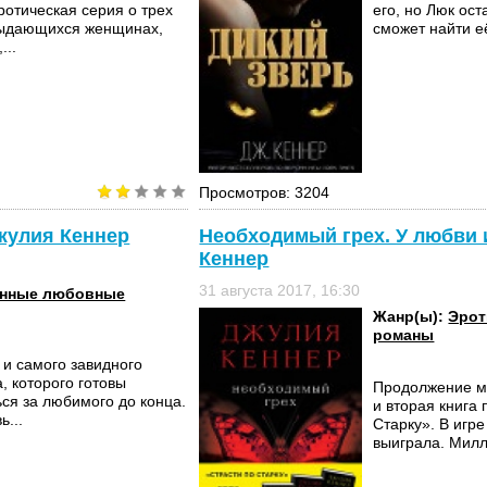
отическая серия о трех
его, но Люк ост
 выдающихся женщинах,
сможет найти е
...
Просмотров: 3204
Джулия Кеннер
Необходимый грех. У любви и
Кеннер
31 августа 2017, 16:30
нные любовные
Жанр(ы):
Эрот
романы
 и самого завидного
, которого готовы
Продолжение м
ся за любимого до конца.
и вторая книга
ь...
Старку». В игр
выиграла. Милл