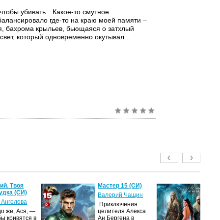
чтобы убивать…Какое-то смутное
алансировало где-то на краю моей памяти –
я, бахрома крыльев, бьющаяся о затхлый
 свет, который одновременно окутывал...
й. Твоя
Мастер 15 (СИ)
Ме
удка (СИ)
м
Валерий Чащин
ак
 Ангелова
Приключения
Ир
о же, Ася, —
целителя Алекса
бы кривятся в
Ан Бергена в
Я