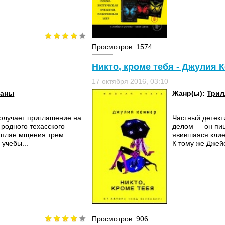
Просмотров: 1574
Никто, кроме тебя - Джулия 
17 октября 2016, 03:10
маны
Жанр(ы):
Три
получает приглашение на
Частный детект
 родного техасского
делом — он пиш
а план мщения трем
явившаяся клие
учебы...
К тому же Джейс
Просмотров: 906