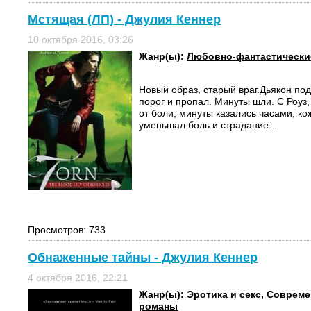
Мстящая (ЛП) - Джулия Кеннер
10 октября 2016, 03:26
Жанр(ы):
Любовно-фантастически
Новый образ, старый враг.Дьякон под
порог и пропал. Минуты шли. С Роуз
от боли, минуты казались часами, ко
уменьшал боль и страдание...
Просмотров: 733
Обнаженные тайны - Джулия Кеннер
4 октября 2016, 22:21
Жанр(ы):
Эротика и секс
,
Совреме
романы