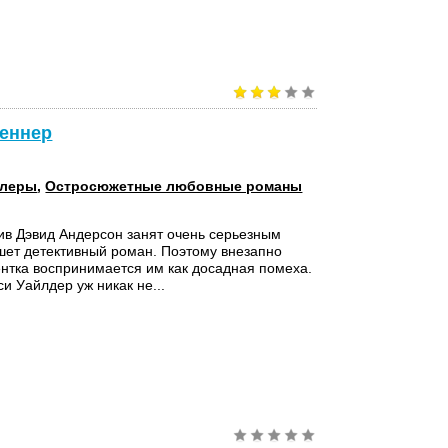
Кеннер
ллеры
,
Остросюжетные любовные романы
ив Дэвид Андерсон занят очень серьезным
ет детективный роман. Поэтому внезапно
нтка воспринимается им как досадная помеха.
и Уайлдер уж никак не...