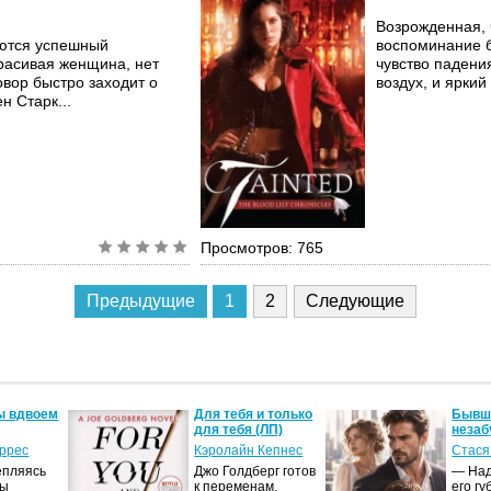
Возрожденная, 
аются успешный
воспоминание б
расивая женщина, нет
чувство падени
овор быстро заходит о
воздух, и яркий
н Старк...
Просмотров: 765
Предыдущие
1
2
Следующие
ы вдвоем
Для тебя и только
Бывши
для тебя (ЛП)
незаб
оррес
Кэролайн Кепнес
Стася
епляясь
Джо Голдберг готов
— Над
мы
к переменам.
его гу