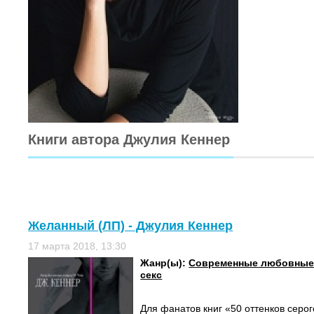
Книги автора Джулия Кеннер
Желанный (ЛП) - Джулия Кеннер
17 марта 2018, 13:30
Жанр(ы):
Современные любовные
секс
Для фанатов книг «50 оттенков серо