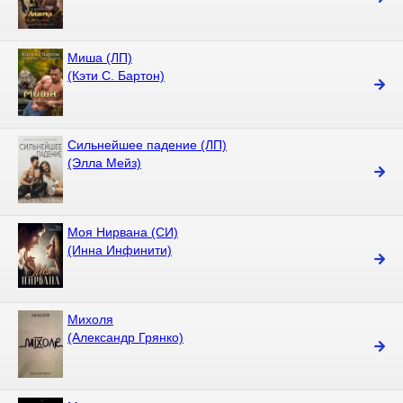
Миша (ЛП)
(Кэти С. Бартон)
Сильнейшее падение (ЛП)
(Элла Мейз)
Моя Нирвана (СИ)
(Инна Инфинити)
Михoля
(Александр Грянко)