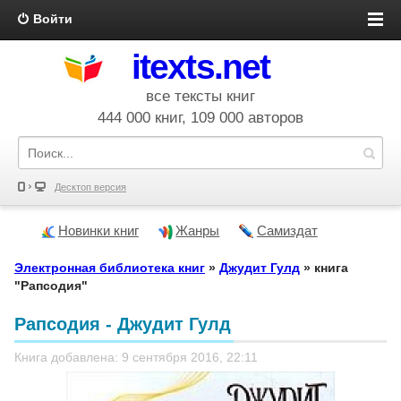
Войти
itexts.net
все тексты книг
444 000 книг, 109 000 авторов
Десктоп версия
Новинки книг
Жанры
Самиздат
Электронная библиотека книг
»
Джудит Гулд
» книга
"Рапсодия"
Рапсодия - Джудит Гулд
Книга добавлена: 9 сентября 2016, 22:11