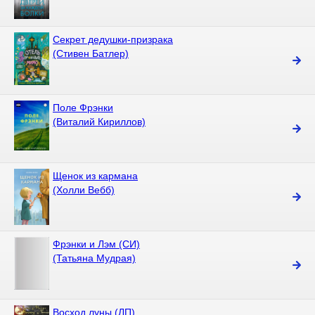
Секрет дедушки-призрака
(Стивен Батлер)
Поле Фрэнки
(Виталий Кириллов)
Щенок из кармана
(Холли Вебб)
Фрэнки и Лэм (СИ)
(Татьяна Мудрая)
Восход луны (ЛП)