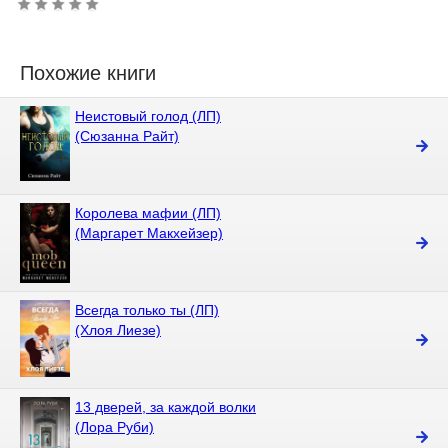
Похожие книги
Неистовый голод (ЛП)
(Сюзанна Райт)
Королева мафии (ЛП)
(Маргарет Макхейзер)
Всегда только ты (ЛП)
(Хлоя Лиезе)
13 дверей, за каждой волки
(Лора Руби)