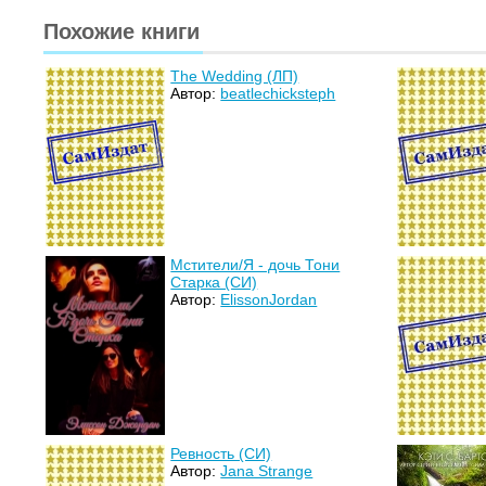
Похожие книги
The Wedding (ЛП)
Автор:
beatlechicksteph
Мстители/Я - дочь Тони
Старка (СИ)
Автор:
ElissonJordan
Ревность (СИ)
Автор:
Jana Strange