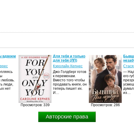
ы вдвоем
Для тебя и только
Бывши
для тебя (ЛП)
незаб
оррес
Кэролайн Кепнес
Стася
епляясь
Джо Голдберг готов
— Над
мы
к переменам.
его гу
 любовь.
Вместо того чтобы
презр
ть люди,
продавать книги, он
усмеш
ых нет
теперь пишет их.
думал
И…
из…
Просмотров: 339
Просмотров: 286
Авторские права