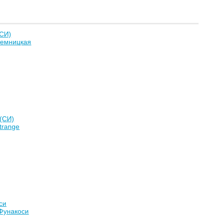
(СИ)
Земницкая
(СИ)
trange
си
Фунакоси