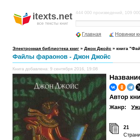
444 000 произведений, 109 000
itexts.net
все тексты книг
Главная
Новинки к
Электронная библиотека книг
»
Джон Джойс
» книга "Фа
Файлы фараонов - Джон Джойс
Книга добавлена: 9 сентября 2016, 19:08
Названи
Автор кн
Жанр:
Уж
21
Стран