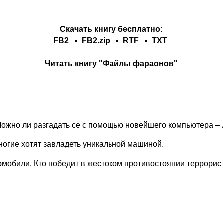
Скачать книгу бесплатно:
FB2
▪
FB2.zip
▪
RTF
▪
TXT
Читать книгу "Файлы фараонов"
Можно ли разгадать се с помощью новейшего компьютера –
ногие хотят завладеть уникальной машиной.
омобили. Кто победит в жестоком противостоянии террорис