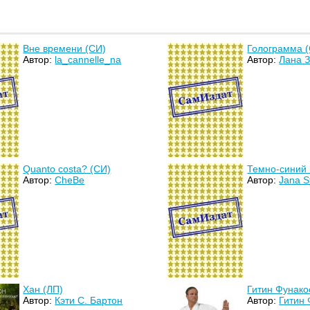
Вне времени (СИ)
Голограмма 
Автор:
la_cannelle_na
Автор:
Лана 
Quanto costa? (СИ)
Темно-синий 
Автор:
CheBe
Автор:
Jana S
Хан (ЛП)
Гитин Фунако
Автор:
Кэти С. Бартон
Автор:
Гитин 