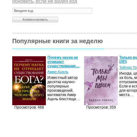
обновить, если не виден код
Популярные книги за неделю
Почему наука не
Только м
отрицает
(ЛП)
существование…
Тейлор Т
Амир Ацель
Иногда, ц
Известный автор
за боль, 
десятка научно-
отпускаем
популярных
Если и ес
произведений,
для котор
математик Амир
места…
Ацель блестяще…
Просмотров: 468
Просмотров: 359