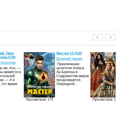
й. Твоя
Мастер 15 (СИ)
Ле
удка (СИ)
пу
Валерий Чащин
 Ангелова
Я
Приключения
о же, Ася, —
целителя Алекса
Н
бы кривятся в
Ан Бергена в
по
ительной
Содружестве миров
на
ке. — А я
продолжаются.
ср
, тот мужик
Очередной…
пс
ве
ан
п
Просмотров: 175
Просмотров: 155