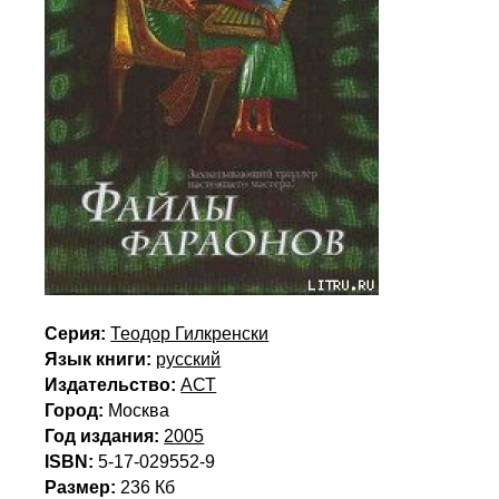
Серия:
Теодор Гилкренски
Язык книги:
русский
Издательство:
АСТ
Город:
Москва
Год издания:
2005
ISBN:
5-17-029552-9
Размер:
236 Кб