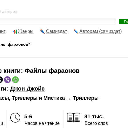
 авторов.
ниг
Жанры
Самиздат
Авторам (самиздат)
йлы фараонов"
е книги:
Файлы фараонов
иги:
Джон Джойс
асы, Триллеры и Мистика
→
Триллеры
5-6
81 тыс.
иц
Часов на чтение
Всего слов