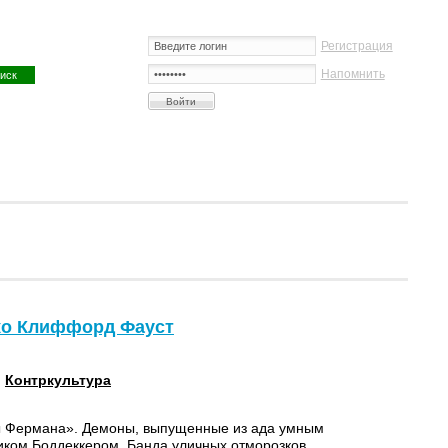
Регистрация
Напомнить
жо Клиффорд Фауст
:
Контркультура
 Фермана». Демоны, выпущенные из ада умным
ком Боддеккером. Банда уличных отморозков,