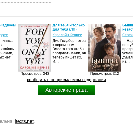
ы вдвоем
Для тебя и только
Бывши
для тебя (ЛП)
незаб
оррес
Кэролайн Кепнес
Стася
епляясь
Джо Голдберг готов
— Над
мы
к переменам.
его гу
 любовь.
Вместо того чтобы
презр
ть люди,
продавать книги, он
усмеш
ых нет
теперь пишет их.
думал
И…
из…
Просмотров: 343
Просмотров: 312
сообщить о неприемлемом содержании
Авторские права
тельна:
itexts.net
.