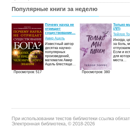
Популярные книги за неделю
Почему наука не
Только м
отрицает
(ЛП)
существование…
Тейлор Т
Амир Ацель
Иногда, ц
Известный автор
за боль, 
десятка научно-
отпускаем
популярных
Если и ес
произведений,
для котор
математик Амир
места…
Ацель блестяще…
Просмотров: 517
Просмотров: 380
При использовании текстов библиотеки ссылка обяза
Электронная библиотека, © 2018-2026