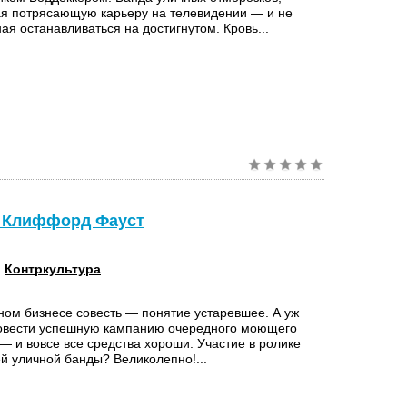
я потрясающую карьеру на телевидении — и не
я останавливаться на достигнутом. Кровь...
 Клиффорд Фауст
:
Контркультура
ном бизнесе совесть — понятие устаревшее. А уж
овести успешную кампанию очередного моющего
— и вовсе все средства хороши. Участие в ролике
й уличной банды? Великолепно!...