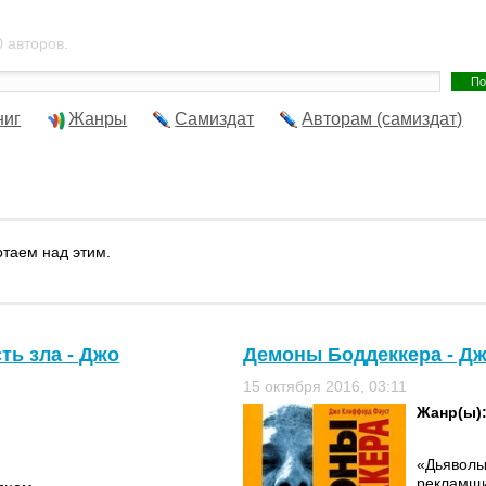
 авторов.
ниг
Жанры
Самиздат
Авторам (самиздат)
отаем над этим.
ть зла - Джо
Демоны Боддеккера - Д
15 октября 2016, 03:11
Жанр(ы)
«Дьяволы
рекламщи