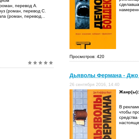
одном
сделавша
роман, перевод А.
намеренна
руз (роман, перевод С.
ла (роман, перевод...
Просмотров: 420
Дьяволы Фермана - Джо
26 сентября 2016, 14:40
Жанр(ы)
В реклам
чтобы пр
средства 
настояще