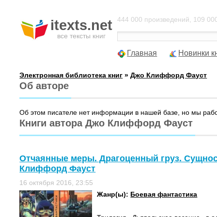
444 000 произведений, 109 000
itexts.net
все тексты книг
Главная
Новинки к
Электронная библиотека книг
»
Джо Клиффорд Фауст
Об авторе
Об этом писателе нет информации в нашей базе, но мы раб
Книги автора Джо Клиффорд Фауст
Отчаянные меры. Драгоценный груз. Сущнос
Клиффорд Фауст
16 октября 2016, 23:55
Жанр(ы):
Боевая фантастика