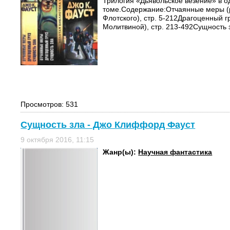
Трилогия «Дьявольское везение» в 
томе.Содержание:Отчаянные меры (
Флотского), стр. 5-212Драгоценный г
Молитвиной), стр. 213-492Сущность з
Просмотров: 531
Сущность зла - Джо Клиффорд Фауст
9 октября 2016, 11:15
Жанр(ы):
Научная фантастика