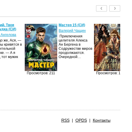
й. Твоя
Мастер 15 (СИ)
Ле
удка (СИ)
пу
Валерий Чащин
 Ангелова
Я
Приключения
о же, Ася, —
целителя Алекса
Н
бы кривятся в
Ан Бергена в
по
ительной
Содружестве миров
на
ке. — А я
продолжаются.
ср
, тот мужик
Очередной…
пс
ве
ан
п
Просмотров: 211
Просмотров: 191
RSS
|
OPDS
|
Контакты