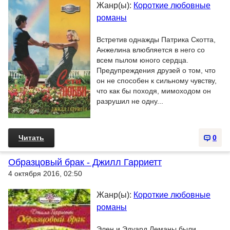
Жанр(ы):
Короткие любовные
романы
Встретив однажды Патрика Скотта,
Анжелина влюбляется в него со
всем пылом юного сердца.
Предупреждения друзей о том, что
он не способен к сильному чувству,
что как бы походя, мимоходом он
разрушил не одну...
Читать
0
Образцовый брак - Джилл Гарриетт
4 октября 2016, 02:50
Жанр(ы):
Короткие любовные
романы
Элен и Эдуард Леманы были