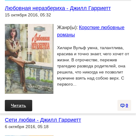
Любовная неразбериха - Джилл Гарриетт
15 октября 2016, 05:32
Жанр(ы):
Короткие любовные
романы
Хилари Вульф умна, талантлива,
красива и точно знает, чего хочет от
жизни. В отрочестве, пережив
трагедию развода родителей, она
решила, что никогда не позволит
мужчине взять над собою верх. С
первого...
Читать
0
Сети любви - Джилл Гарриетт
6 октября 2016, 05:18