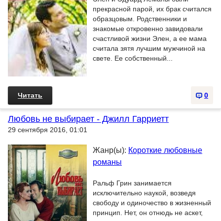
прекрасной парой, их брак считался
образцовым. Родственники и
знакомые откровенно завидовали
счастливой жизни Элен, а ее мама
считала зятя лучшим мужчиной на
свете. Ее собственный...
Читать
0
Любовь не выбирает - Джилл Гарриетт
29 сентября 2016, 01:01
Жанр(ы):
Короткие любовные
романы
Ральф Грин занимается
исключительно наукой, возведя
свободу и одиночество в жизненный
принцип. Нет, он отнюдь не аскет,