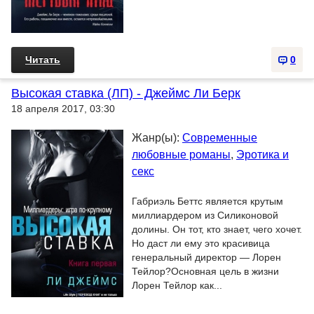
Читать
0
Высокая ставка (ЛП) - Джеймс Ли Берк
18 апреля 2017, 03:30
Жанр(ы):
Современные
любовные романы
,
Эротика и
секс
Габриэль Беттс является крутым
миллиардером из Силиконовой
долины. Он тот, кто знает, чего хочет.
Но даст ли ему это красивица
генеральный директор — Лорен
Тейлор?Основная цель в жизни
Лорен Тейлор как...