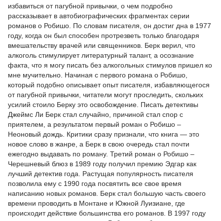
избавиться от пагубной привычки, о чем подробно
рассказывает в автобиографических фрагментах серии
романов о Робишо. По словам писателя, он достиг дна в 1977
году, когда он был способен протрезветь только благодаря
вмешательству врачей или священников. Берк верил, что
алкоголь стимулирует литературный талант, а осознание
факта, что я могу писать без алкогольных стимулов пришел ко
мне мучительно. Начиная с первого романа о Робишо,
который подобно описывает опыт писателя, избавляющегося
от пагубной привычки, читатели могут проследить, скольких
усилий стоило Берку это освобождение. Писать детективы
Джеймс Ли Берк стал случайно, причиной стал спор с
приятелем, а результатом первый роман о Робишо –
Неоновый дождь. Критики сразу признали, что книга — это
новое слово в жанре, а Берк в свою очередь стал почти
ежегодно выдавать по роману. Третий роман о Робишо –
Черешневый блюз в 1989 году получил премию Эдгар как
лучший детектив года. Растущая популярность писателя
позволила ему с 1990 года посвятить все свое время
написанию новых романов. Берк стал большую часть своего
времени проводить в Монтане и Южной Луизиане, где
происходит действие большинства его романов. В 1997 году