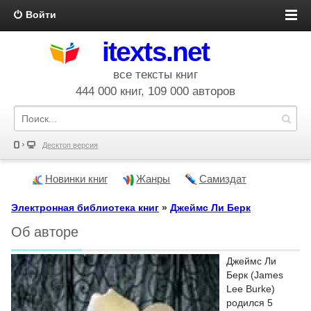
Войти
itexts.net
все тексты книг
444 000 книг, 109 000 авторов
Десктоп версия
Новинки книг
Жанры
Самиздат
Электронная библиотека книг
»
Джеймс Ли Берк
Об авторе
Джеймс Ли
Берк (James
Lee Burke)
родился 5