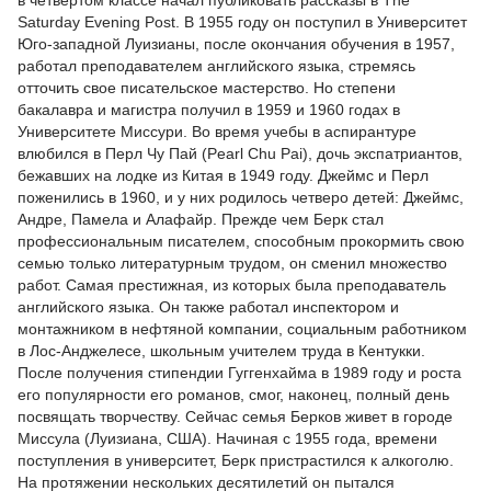
в четвертом классе начал публиковать рассказы в The
Saturday Evening Post. В 1955 году он поступил в Университет
Юго-западной Луизианы, после окончания обучения в 1957,
работал преподавателем английского языка, стремясь
отточить свое писательское мастерство. Но степени
бакалавра и магистра получил в 1959 и 1960 годах в
Университете Миссури. Во время учебы в аспирантуре
влюбился в Перл Чу Пай (Pearl Chu Pai), дочь экспатриантов,
бежавших на лодке из Китая в 1949 году. Джеймс и Перл
поженились в 1960, и у них родилось четверо детей: Джеймс,
Андре, Памела и Алафайр. Прежде чем Берк стал
профессиональным писателем, способным прокормить свою
семью только литературным трудом, он сменил множество
работ. Самая престижная, из которых была преподаватель
английского языка. Он также работал инспектором и
монтажником в нефтяной компании, социальным работником
в Лос-Анджелесе, школьным учителем труда в Кентукки.
После получения стипендии Гуггенхайма в 1989 году и роста
его популярности его романов, смог, наконец, полный день
посвящать творчеству. Сейчас семья Берков живет в городе
Миссула (Луизиана, США). Начиная с 1955 года, времени
поступления в университет, Берк пристрастился к алкоголю.
На протяжении нескольких десятилетий он пытался