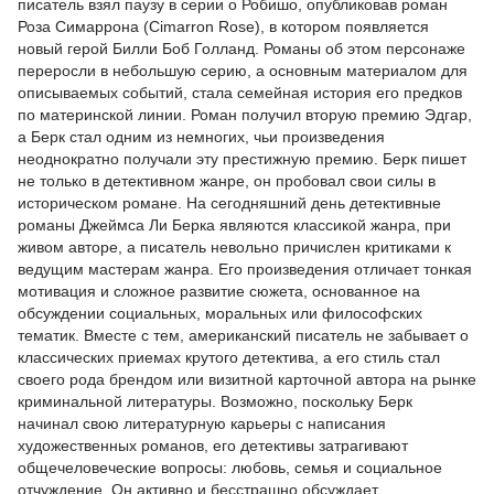
писатель взял паузу в серии о Робишо, опубликовав роман
Роза Симаррона (Cimarron Rose), в котором появляется
новый герой Билли Боб Голланд. Романы об этом персонаже
переросли в небольшую серию, а основным материалом для
описываемых событий, стала семейная история его предков
по материнской линии. Роман получил вторую премию Эдгар,
а Берк стал одним из немногих, чьи произведения
неоднократно получали эту престижную премию. Берк пишет
не только в детективном жанре, он пробовал свои силы в
историческом романе. На сегодняшний день детективные
романы Джеймса Ли Берка являются классикой жанра, при
живом авторе, а писатель невольно причислен критиками к
ведущим мастерам жанра. Его произведения отличает тонкая
мотивация и сложное развитие сюжета, основанное на
обсуждении социальных, моральных или философских
тематик. Вместе с тем, американский писатель не забывает о
классических приемах крутого детектива, а его стиль стал
своего рода брендом или визитной карточной автора на рынке
криминальной литературы. Возможно, поскольку Берк
начинал свою литературную карьеры с написания
художественных романов, его детективы затрагивают
общечеловеческие вопросы: любовь, семья и социальное
отчуждение. Он активно и бесстрашно обсуждает