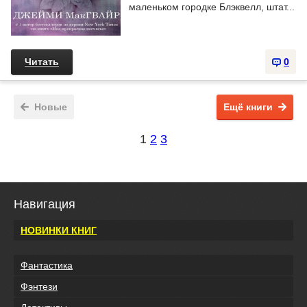
маленьком городке Блэквелл, штат...
Читать
0
Новые
Ещё книги
1
2
3
Навигация
НОВИНКИ КНИГ
Фантастика
Фэнтези