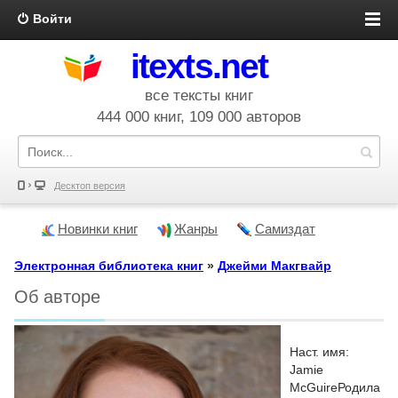
Войти
itexts.net
все тексты книг
444 000 книг, 109 000 авторов
Десктоп версия
Новинки книг
Жанры
Самиздат
Электронная библиотека книг
»
Джейми Макгвайр
Об авторе
Наст. имя:
Jamie
McGuireРодила