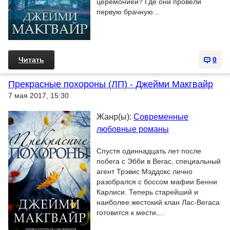
церемонией? Где они провели
первую брачную...
Читать
0
Прекрасные похороны (ЛП) - Джейми Макгвайр
7 мая 2017, 15:30
Жанр(ы):
Современные
любовные романы
Спустя одиннадцать лет после
побега с Эбби в Вегас, специальный
агент Трэвис Мэддокс лично
разобрался с боссом мафии Бенни
Карлиси. Теперь старейший и
наиболее жестокий клан Лас-Вегаса
готовится к мести,...