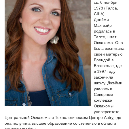
сь: 6 ноября
1978 (Талса,
США)
Джейми
Макгвайр
родилась в
Талсе, штат
Оклахома. Она
была воспитана
своей матерью
Брендой в
Блэквелле, где
в 1997 году
закончила
школу. Джейми
училась в
Северном
колледже
Оклахомы,
университете
Центральной Оклахомы и Технологическом Центре Autry, где
она получила высшее образование со степенью в области