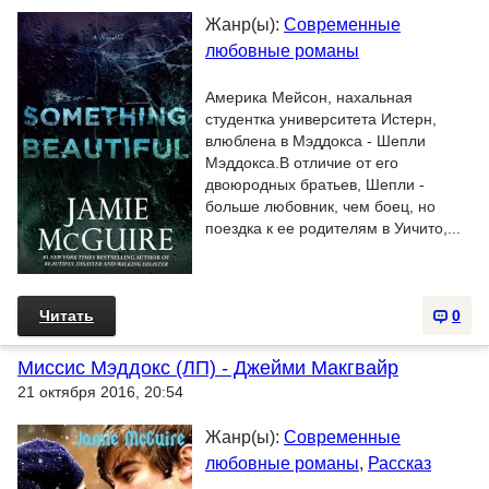
Жанр(ы):
Современные
любовные романы
Америка Мейсон, нахальная
студентка университета Истерн,
влюблена в Мэддокса - Шепли
Мэддокса.В отличие от его
двоюродных братьев, Шепли -
больше любовник, чем боец, но
поездка к ее родителям в Уичито,...
Читать
0
Миссис Мэддокс (ЛП) - Джейми Макгвайр
21 октября 2016, 20:54
Жанр(ы):
Современные
любовные романы
,
Рассказ