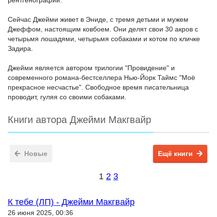
рентгенографии.
Сейчас Джейми живет в Эниде, с тремя детьми и мужем
Джеффом, настоящим ковбоем. Они делят свои 30 акров с
четырьмя лошадями, четырьмя собаками и котом по кличке
Задира.
Джейми является автором трилогии "Провидение" и
современного романа-бестселлера Нью-Йорк Таймс "Моё
прекрасное несчастье". Свободное время писательница
проводит, гуляя со своими собаками.
Книги автора Джейми Макгвайр
Новые
Ещё книги
1
2
3
К тебе (ЛП) - Джейми Макгвайр
26 июня 2025, 00:36