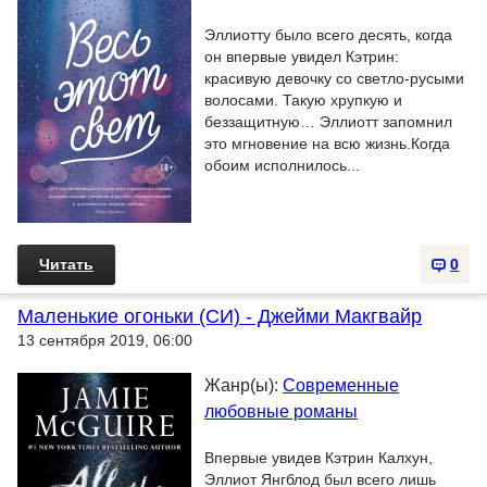
Эллиотту было всего десять, когда
он впервые увидел Кэтрин:
красивую девочку со светло-русыми
волосами. Такую хрупкую и
беззащитную… Эллиотт запомнил
это мгновение на всю жизнь.Когда
обоим исполнилось...
Читать
0
Маленькие огоньки (СИ) - Джейми Макгвайр
13 сентября 2019, 06:00
Жанр(ы):
Современные
любовные романы
Впервые увидев Кэтрин Калхун,
Эллиот Янгблод был всего лишь