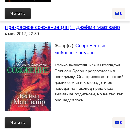
Читать
0
Прекрасное сожжение (ЛП) - Джейми Макгвайр
4 мая 2017, 22:30
Жанр(ы):
Современные
любовные романы
Только выпустившись из колледжа,
Эллисон Эдсон превратилась в
невидимку. Она приезжает в летний
домик семьи в Колорадо, и ее
поведение наконец привлекает
внимание родителей, но не так, как
она надеялась....
Читать
0