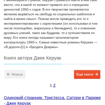
с меняющейся страной, Керуак стремился найти в ней своё
место, что в какой-то момент привело его к отрицанию
ценностей 1950-х годов. В его творчестве проявляется
желание вырваться на свободу из социальных шаблонов и
найти в жизни смысл. Поиски могли приводить его то к
экспериментированию с наркотиками (он использовал в том
числе псилоцибин, марихуану и бензедрин), то к освоению
духовных учений, таких как буддизм, то к путешествиям по
миру. Его книги иногда называют катализатором
контркультуры 1960-х. Самые известные романы Керуака —
«В дороге»[1] и «Бродяги Дхармы».
Книги автора Джек Керуак
Новые
Ещё книги
1
2
Одинокий странник. Тристесса. Сатори в Париже
- Джек Керуак