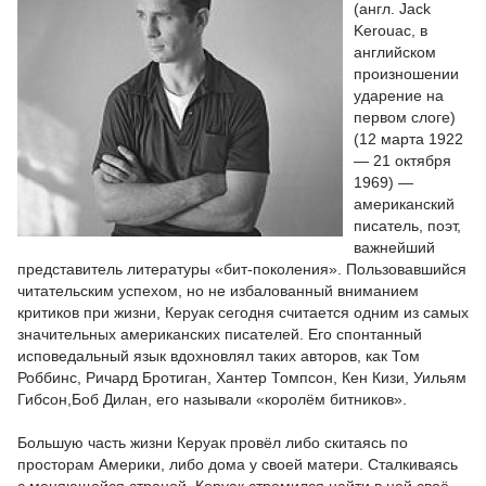
(англ. Jack
Kerouac, в
английском
произношении
ударение на
первом слоге)
(12 марта 1922
— 21 октября
1969) —
американский
писатель, поэт,
важнейший
представитель литературы «бит-поколения». Пользовавшийся
читательским успехом, но не избалованный вниманием
критиков при жизни, Керуак сегодня считается одним из самых
значительных американских писателей. Его спонтанный
исповедальный язык вдохновлял таких авторов, как Том
Роббинс, Ричард Бротиган, Хантер Томпсон, Кен Кизи, Уильям
Гибсон,Боб Дилан, его называли «королём битников».
Большую часть жизни Керуак провёл либо скитаясь по
просторам Америки, либо дома у своей матери. Сталкиваясь