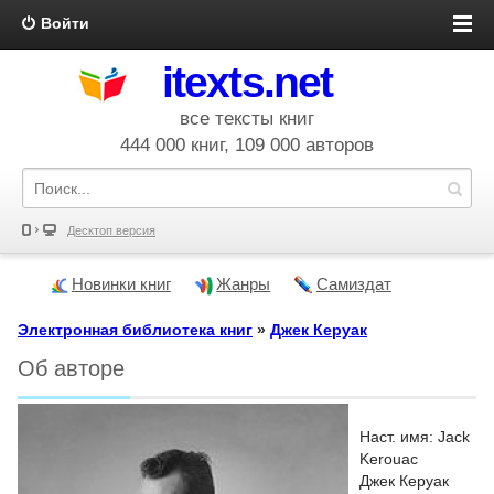
Войти
itexts.net
все тексты книг
444 000 книг, 109 000 авторов
Десктоп версия
Новинки книг
Жанры
Самиздат
Электронная библиотека книг
»
Джек Керуак
Об авторе
Наст. имя: Jack
Kerouac
Джек Керуак