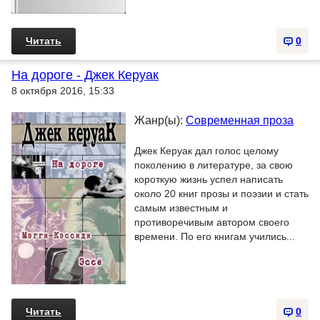
Читать
0
На дороге - Джек Керуак
8 октября 2016, 15:33
Жанр(ы):
Современная проза
Джек Керуак дал голос целому
поколению в литературе, за свою
короткую жизнь успел написать
около 20 книг прозы и поэзии и стать
самым известным и
противоречивым автором своего
времени. По его книгам учились...
Читать
0