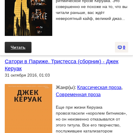
ритмической прозе Керуака. Это
совершенно не похоже на то, что вы
читали раньше, вас ждёт
невероятный кайф, великий джаз...
Читать
0
Сатори в Париже. Тристесса (сборник) - Джек
Керуак
31 октября 2016, 01:03
Жанр(ы):
Классическая проза
,
Современная проза
Еще при жизни Керуака
провозгласили «королем битников»,
но он неизменно отказывался от
этого титула. Все его творчество,
послужившее катализатором