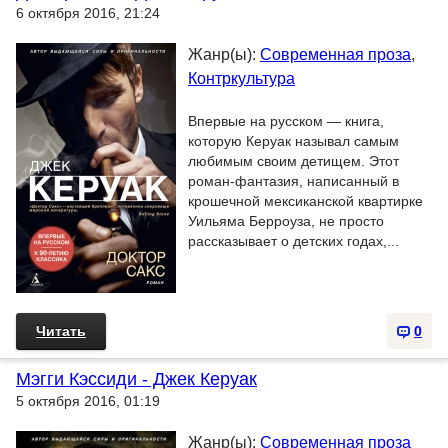
6 октября 2016, 21:24
Жанр(ы):
Современная проза
,
Контркультура
Впервые на русском — книга,
которую Керуак называл самым
любимым своим детищем. Этот
роман-фантазия, написанный в
крошечной мексиканской квартирке
Уильяма Берроуза, не просто
рассказывает о детских годах,...
Читать
0
Мэгги Кэссиди - Джек Керуак
5 октября 2016, 01:19
Жанр(ы):
Современная проза