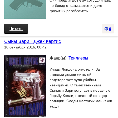
Они предлагают ему сотрудничать,
но Дэвид отказывается и даже
грозит их разоблачить....
Читать
0
Сыны Зари - Джек Кертис
10 сентября 2016, 00:42
Жанр(ы):
Триллеры
Улицы Лондона опустели. За
стенами домов жителей
подстерегает пуля убийцы-
невидимки. С таинственными
Сынами Зари вступает в неравную
борьбу Келли, отважный офицер
полиции. Следы жестоких маньяков
ведут...