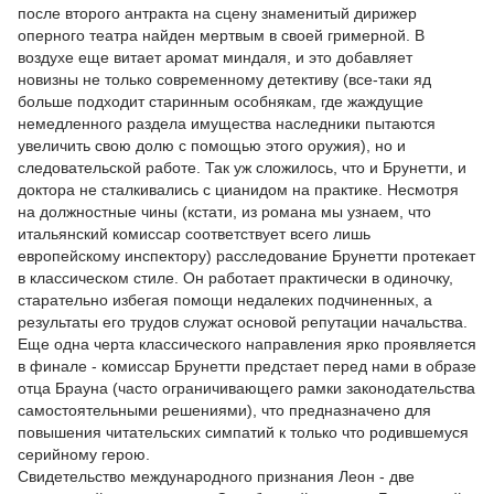
после второго антракта на сцену знаменитый дирижер
оперного театра найден мертвым в своей гримерной. В
воздухе еще витает аромат миндаля, и это добавляет
новизны не только современному детективу (все-таки яд
больше подходит старинным особнякам, где жаждущие
немедленного раздела имущества наследники пытаются
увеличить свою долю с помощью этого оружия), но и
следовательской работе. Так уж сложилось, что и Брунетти, и
доктора не сталкивались с цианидом на практике. Несмотря
на должностные чины (кстати, из романа мы узнаем, что
итальянский комиссар соответствует всего лишь
европейскому инспектору) расследование Брунетти протекает
в классическом стиле. Он работает практически в одиночку,
старательно избегая помощи недалеких подчиненных, а
результаты его трудов служат основой репутации начальства.
Еще одна черта классического направления ярко проявляется
в финале - комиссар Брунетти предстает перед нами в образе
отца Брауна (часто ограничивающего рамки законодательства
самостоятельными решениями), что предназначено для
повышения читательских симпатий к только что родившемуся
серийному герою.
Свидетельство международного признания Леон - две