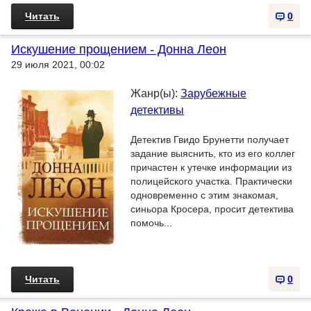
Читать
0
Искушение прощением - Донна Леон
29 июля 2021, 00:02
Жанр(ы):
Зарубежные
детективы
Детектив Гвидо Брунетти получает
задание выяснить, кто из его коллег
причастен к утечке информации из
полицейского участка. Практически
одновременно с этим знакомая,
синьора Кросера, просит детектива
помочь...
Читать
0