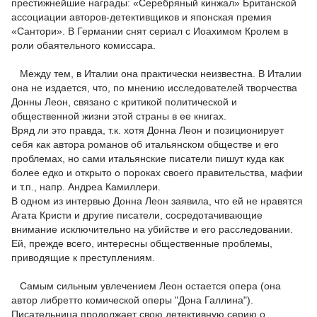
престижнейшие награды: «Серебряный кинжал» Британской
ассоциации авторов-детективщиков и японская премия
«Сантори». В Германии снят сериал с Иоахимом Кролем в
роли обаятельного комиссара.
Между тем, в Италии она практически неизвестна. В Италии
она не издается, что, по мнению исследователей творчества
Донны Леон, связано с критикой политической и
общественной жизни этой страны в ее книгах.
Вряд ли это правда, т.к. хотя Донна Леон и позиционирует
себя как автора романов об итальянском обществе и его
проблемах, но сами итальянские писатели пишут куда как
более едко и открыто о пороках своего правительства, мафии
и т.п., напр. Андреа Камиллери.
В одном из интервью Донна Леон заявила, что ей не нравятся
Агата Кристи и другие писатели, сосредотачивающие
внимание исключительно на убийстве и его расследовании.
Ей, прежде всего, интересны общественные проблемы,
приводящие к преступлениям.
Самым сильным увлечением Леон остается опера (она
автор либретто комической оперы "Дона Галлина").
Писательница продолжает свою детективную серию о