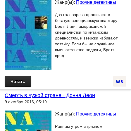
Жанр(ы):
Прочие детективы
Два головореза проникают в
богатую венецианскую квартиру
Бретт Линч, американской
специалистки по китайским
древностям, и зверски избивают
хозяйку. Если бы не случайное
вмешательство подруги, Бретт
вряд...
Читать
0
Смерть в чужой стране - Донна Леон
9 октября 2016, 05:19
Жанр(ы):
Прочие детективы
Ранним утром в грязном