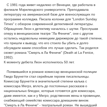
С 1981 года живет недалеко от Венеции, где работала в
филиале Мэрилендского университета. Преподавала
литературу на американской базе для военослужащих по
программе колледжа. Писала колонки для "London Sunday
Times" с обзором современной детективной литературы.
Обращение Леон к детективу началось с шутки. Прослушав
оперу в венецианском театре "Ла Фениче", они с другом
остались недовольны немецким дирижером до такой степени,
что пришли к выводу, что его стоило бы убить и долго
обсуждали каким способом это лучше сделать. Так родился
сюжет романа "Смерть в Ла Фениче" (Death at La Fenice,
1992).
К моменту дебюта Леон исполнилось 50 лет.
Появившийся в романе комиссар венецианской полиции
Гвидо Брунетти стал серийным героем писательницы.
Комиссар Брунетти в значительной степени калька с
комиссара Мегрэ, вплоть до постоянных рассказов о
национальных блюдах, которые готовятся для комиссара,
даже имеется, как и у Мегрэ, родственник жены в провинции,
снабжающий семейство комиссара домашним вином.
"Смерть в Ла Фениче" - театральный роман. Не вышедший