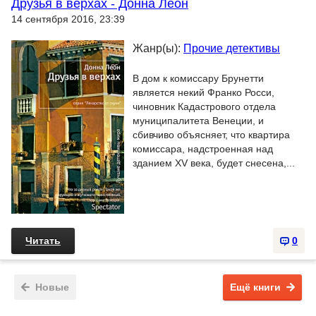
Друзья в верхах - Донна Леон
14 сентября 2016, 23:39
Жанр(ы):
Прочие детективы
В дом к комиссару Брунетти
является некий Франко Росси,
чиновник Кадастрового отдела
муниципалитета Венеции, и
сбивчиво объясняет, что квартира
комиссара, надстроенная над
зданием XV века, будет снесена,...
Читать
0
Новые
Ещё книги