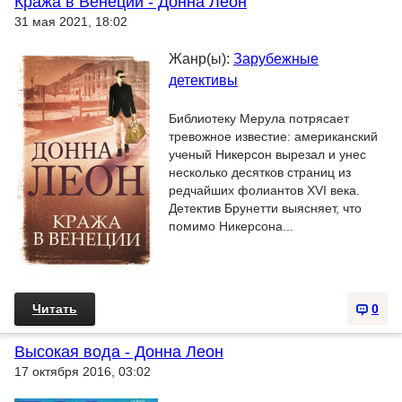
Кража в Венеции - Донна Леон
31 мая 2021, 18:02
Жанр(ы):
Зарубежные
детективы
Библиотеку Мерула потрясает
тревожное известие: американский
ученый Никерсон вырезал и унес
несколько десятков страниц из
редчайших фолиантов XVI века.
Детектив Брунетти выясняет, что
помимо Никерсона...
Читать
0
Высокая вода - Донна Леон
17 октября 2016, 03:02