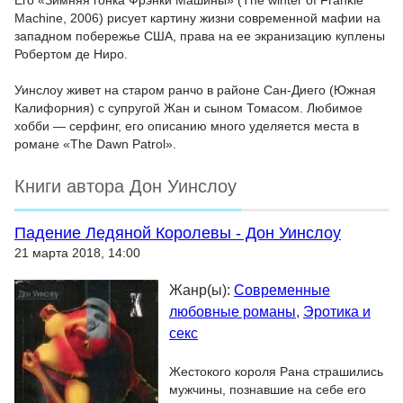
Его «Зимняя гонка Фрэнки Машины» (The winter of Frankie
Machine, 2006) рисует картину жизни современной мафии на
западном побережье США, права на ее экранизацию куплены
Робертом де Ниро.
Уинслоу живет на старом ранчо в районе Сан-Диего (Южная
Калифорния) с супругой Жан и сыном Томасом. Любимое
хобби — серфинг, его описанию много уделяется места в
романе «The Dawn Patrol».
Книги автора Дон Уинслоу
Падение Ледяной Королевы - Дон Уинслоу
21 марта 2018, 14:00
Жанр(ы):
Современные
любовные романы
,
Эротика и
секс
Жестокого короля Рана страшились
мужчины, познавшие на себе его