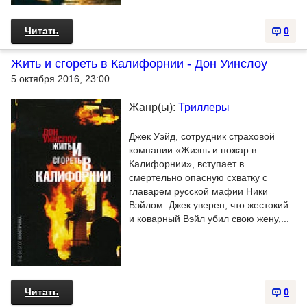
Читать
0
Жить и сгореть в Калифорнии - Дон Уинслоу
5 октября 2016, 23:00
Жанр(ы):
Триллеры
Джек Уэйд, сотрудник страховой
компании «Жизнь и пожар в
Калифорнии», вступает в
смертельно опасную схватку с
главарем русской мафии Ники
Вэйлом. Джек уверен, что жестокий
и коварный Вэйл убил свою жену,...
Читать
0