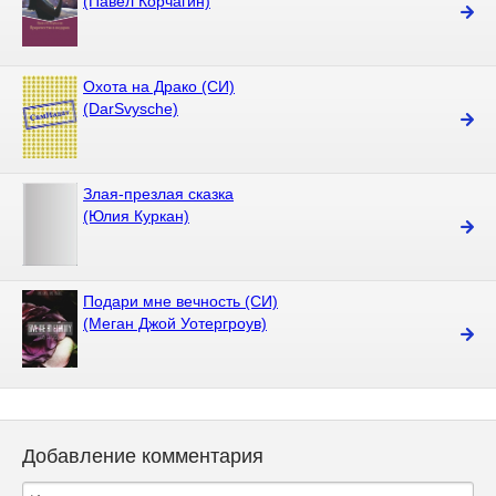
(Павел Корчагин)
Охота на Драко (СИ)
(DarSvysche)
Злая-презлая сказка
(Юлия Куркан)
Подари мне вечность (СИ)
(Меган Джой Уотергроув)
Добавление комментария