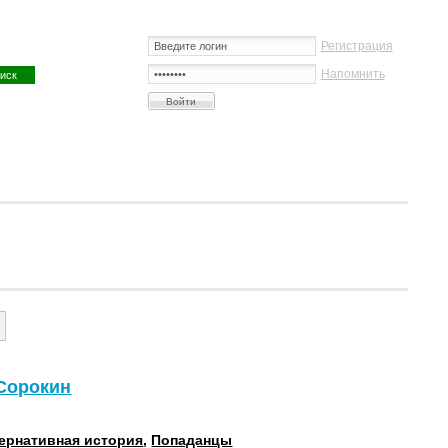
Регистрация
Напомнить
 Сорокин
ернативная история
,
Попаданцы