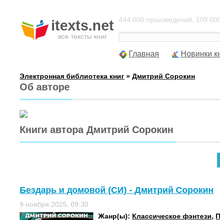
444 000 произведений, 109 000
itexts.net
все тексты книг
Главная
Новинки к
Электронная библиотека книг
»
Дмитрий Сорокин
Об авторе
Книги автора Дмитрий Сорокин
Бездарь и домовой (СИ) - Дмитрий Сорокин
9 ноября 2025, 09:30
Жанр(ы):
Классическое фэнтези
,