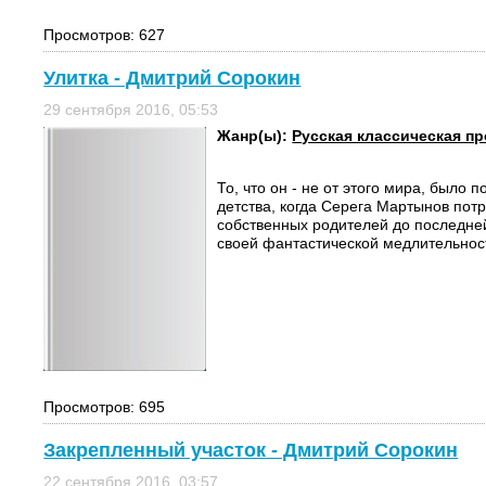
Просмотров: 627
Улитка - Дмитрий Сорокин
29 сентября 2016, 05:53
Жанр(ы):
Русская классическая пр
То, что он - не от этого мира, было п
детства, когда Серега Мартынов потр
собственных родителей до последне
своей фантастической медлительност
Просмотров: 695
Закрепленный участок - Дмитрий Сорокин
22 сентября 2016, 03:57