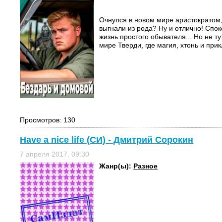
Очнулся в новом мире аристократом
выгнали из рода? Ну и отлично! Спо
жизнь простого обывателя... Но не ту
мире Тверди, где магия, хтонь и прик
Просмотров: 130
Have a nice life (СИ) - Дмитрий Сорокин
7 апреля 2017, 09:30
Жанр(ы):
Разное