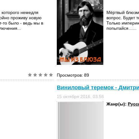
, которого немедля
Мёртвый блюзме
койно проживу новую
вопрос. Будет т
т-то было - ведь мы в
Только империю
лючения...
попытайся…...
Просмотров: 89
Виниловый теремок - Дмитр
15 октября 2016, 03:56
Жанр(ы):
Русс