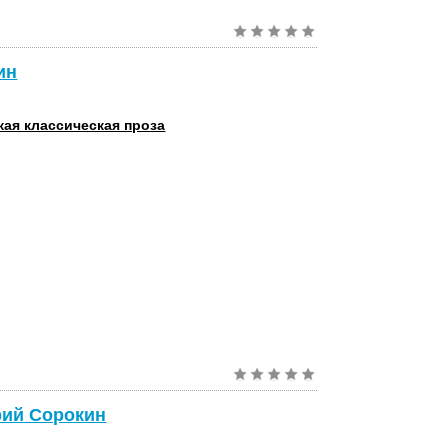
ин
кая классическая проза
трий Сорокин