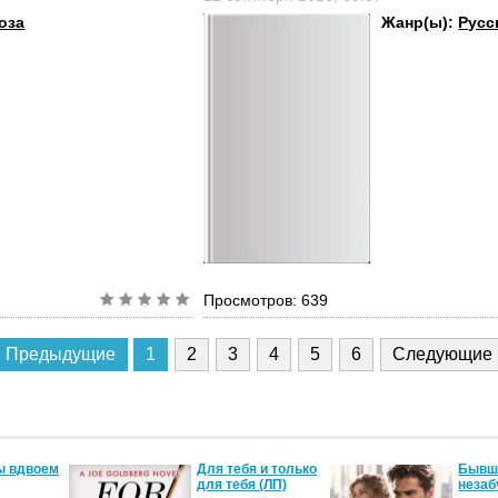
оза
Жанр(ы):
Русс
Просмотров: 639
Предыдущие
1
2
3
4
5
6
Следующие
ы вдвоем
Для тебя и только
Бывши
для тебя (ЛП)
незаб