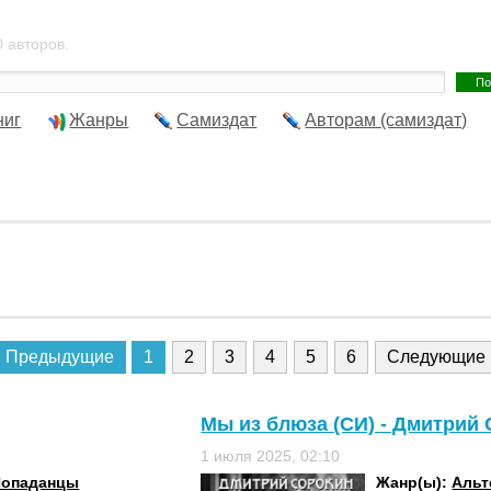
 авторов.
ниг
Жанры
Самиздат
Авторам (самиздат)
Предыдущие
1
2
3
4
5
6
Следующие
Мы из блюза (СИ) - Дмитрий
1 июля 2025, 02:10
Попаданцы
Жанр(ы):
Альт