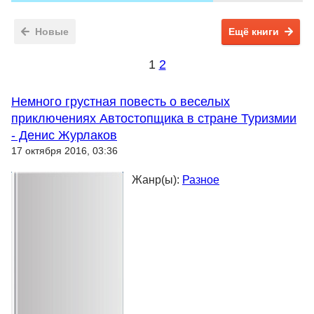
Новые
Ещё книги
1
2
Немного грустная повесть о веселых
приключениях Автостопщика в стране Туризмии
- Денис Журлаков
17 октября 2016, 03:36
Жанр(ы):
Разное