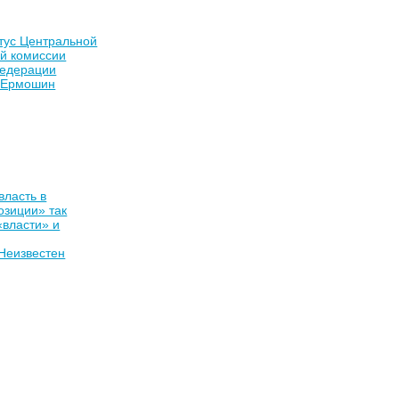
тус Центральной
й комиссии
Федерации
 Ермошин
власть в
озиции» так
власти» и
Неизвестен