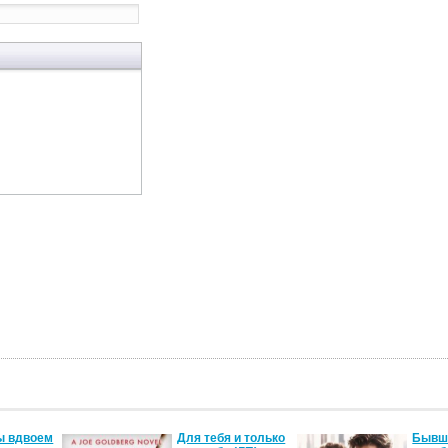
ы вдвоем
Для тебя и только
Бывши