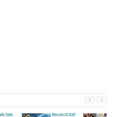
й. Твоя
Мастер 15 (СИ)
Ле