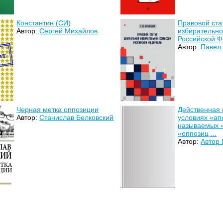
Константин (СИ)
Правовой ста
Автор:
Сергей Михайлов
избирательно
Российской 
Автор:
Павел
Черная метка оппозиции
Действенная 
Автор:
Станислав Белковский
условиях «ап
называемых «
«оппозиц ...
Автор:
Автор 