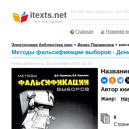
444 000 произведений, 109 000
itexts.net
все тексты книг
Главная
Новинки к
Электронная библиотека книг
»
Денис Парамонов
» книг
Методы фальсификации выборов - Ден
Книга добавлена: 10 сентября 2016, 01:00
Названи
Автор кн
Жанр:
На
6
Стран