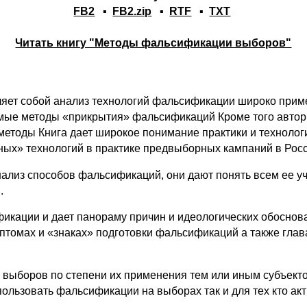
FB2
▪
FB2.zip
▪
RTF
▪
TXT
Читать книгу "Методы фальсификации выборов"
ет собой анализ технологий фальсификации широко приме
емые методы «прикрытия» фальсификаций Кроме того авт
и методы Книга дает широкое понимание практики и технол
ных» технологий в практике предвыборных кампаний в Росс
ализ способов фальсификаций, они дают понять всем ее уч
.
фикации и дает панораму причин и идеологических обосно
птомах и «знаках» подготовки фальсификаций а также глав
выборов по степени их применения тем или иным субъекто
спользовать фальсификации на выборах так и для тех кто 