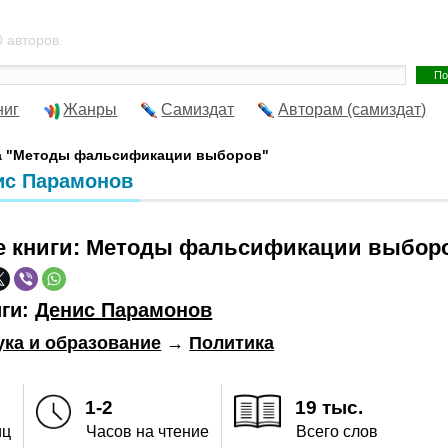
 авторов.
ниг
Жанры
Самиздат
Авторам (самиздат)
а "Методы фальсификации выборов"
ис Парамонов
е книги:
Методы фальсификации выбор
иги:
Денис Парамонов
ука и образование
→
Политика
1-2
19 тыс.
иц
Часов на чтение
Всего слов