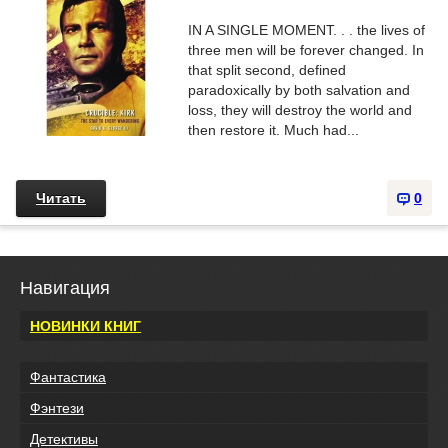
IN A SINGLE MOMENT. . . the lives of
three men will be forever changed. In
that split second, defined
paradoxically by both salvation and
loss, they will destroy the world and
then restore it. Much had...
Читать
0
Навигация
НОВИНКИ КНИГ
Фантастика
Фэнтези
Детективы