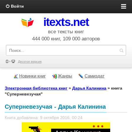
Войти
itexts.net
все тексты книг
444 000 книг, 109 000 авторов
Десктоп версия
Новинки книг
Жанры
Самиздат
Электронная библиотека книг
»
Дарья Калинина
» книга
"Суперневезучая"
Суперневезучая - Дарья Калинина
Книга добавлена: 9 октября 2016, 00:24