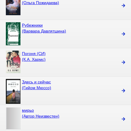
(Ольга Пожидаева)
Рубежники
(Варвара Давлятшина)
Погоня (СИ)
(К.А. Хармс)
Здесь и сейчас
(Гийом Мюссо)
мирьо
(Автор Неизвестен)