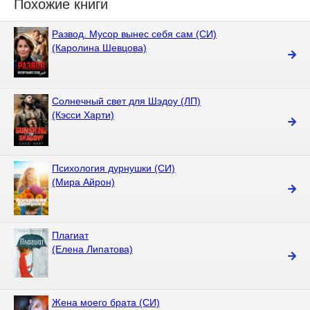
Похожие книги
Развод. Мусор вынес себя сам (СИ)
(Каролина Шевцова)
Солнечный свет для Шэдоу (ЛП)
(Кэсси Харти)
Психология дурнушки (СИ)
(Мира Айрон)
Плагиат
(Елена Липатова)
Жена моего брата (СИ)